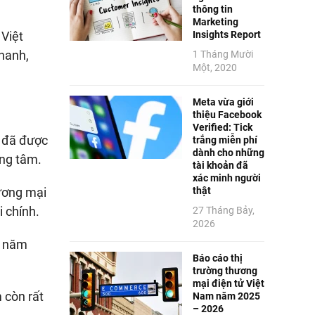
thông tin
Marketing
Insights Report
 Việt
hanh,
1 Tháng Mười
Một, 2020
Meta vừa giới
thiệu Facebook
Verified: Tick
h đã được
trắng miễn phí
dành cho những
ung tâm.
tài khoản đã
xác minh người
thật
hương mại
i chính.
27 Tháng Bảy,
2026
u năm
Báo cáo thị
trường thương
mại điện tử Việt
 còn rất
Nam năm 2025
– 2026