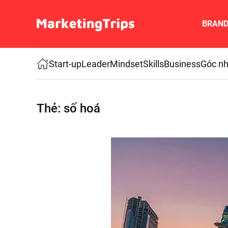
BRAN
Skip to main content
Start-up
Leader
Mindset
Skills
Business
Góc nh
Thẻ:
số hoá