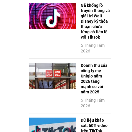
Gã khổng lồ
truyền thông và
giải trí Walt
Disney ký thỏa
thuận chưa
từng có tiền lệ
với TikTok
5 Tháng Tám,
2026
Doanh thu của
công ty mẹ
Uniqlo năm
2026 tăng
mạnh so với
năm 2025
5 Tháng Tám,
2026
Dữ liệu khảo
sát: 60% video
trên TikTok