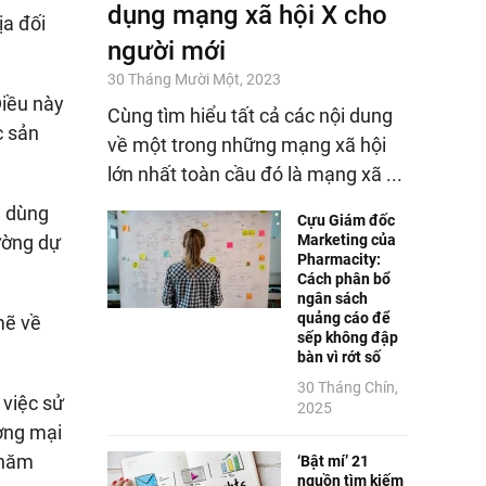
dụng mạng xã hội X cho
ịa đối
người mới
30 Tháng Mười Một, 2023
Điều này
Cùng tìm hiểu tất cả các nội dung
c sản
về một trong những mạng xã hội
lớn nhất toàn cầu đó là mạng xã ...
u dùng
Cựu Giám đốc
Marketing của
rường dự
Pharmacity:
Cách phân bổ
ngân sách
quảng cáo để
mẽ về
sếp không đập
bàn vì rớt số
30 Tháng Chín,
 việc sử
2025
ơng mại
 năm
‘Bật mí’ 21
nguồn tìm kiếm