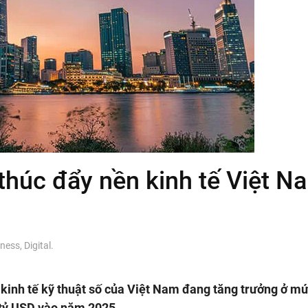
húc đẩy nền kinh tế Việt N
iness
,
Digital
.
kinh tế kỹ thuật số của Việt Nam đang tăng trưởng ở mứ
7 tỷ USD vào năm 2025.