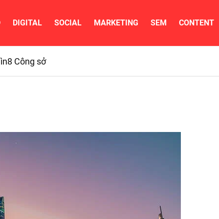
D
DIGITAL
SOCIAL
MARKETING
SEM
CONTENT
ìn
8 Công sở