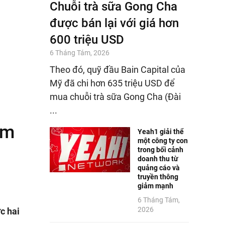
Chuỗi trà sữa Gong Cha
được bán lại với giá hơn
600 triệu USD
6 Tháng Tám, 2026
Theo đó, quỹ đầu Bain Capital của
Mỹ đã chi hơn 635 triệu USD để
mua chuỗi trà sữa Gong Cha (Đài
...
am
Yeah1 giải thể
một công ty con
trong bối cảnh
doanh thu từ
quảng cáo và
truyền thông
giảm mạnh
6 Tháng Tám,
2026
c hai