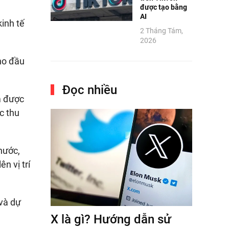
được tạo bằng
AI
inh tế
2 Tháng Tám,
2026
ho đầu
Đọc nhiều
m được
c thu
nước,
n vị trí
 và dự
X là gì? Hướng dẫn sử