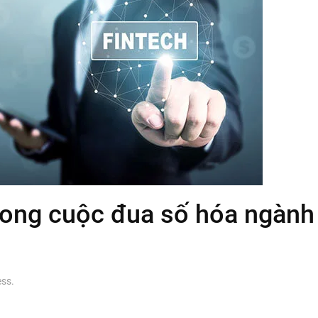
rong cuộc đua số hóa ngành 
ess
.