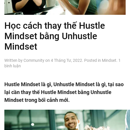
Học cách thay thế Hustle
Mindset bằng Unhustle
Mindset
Written by
Community
on
4 Tháng Tư, 2022
. Posted in
Mindset
.
1
ở
bình luận
Học
cách
thay
Hustle Mindset là gì, Unhustle Mindset là gì, tại sao
thế
lại cần thay thế Hustle Mindset bằng Unhustle
Hustle
Mindset
Mindset trong bối cảnh mới.
bằng
Unhustle
Mindset