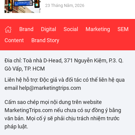
23 Tháng Năm, 2026
Brand
Digital
Social
Marketing
SEM
Content
Brand Story
Đia chỉ: Toà nhà D-Head, 371 Nguyễn Kiệm, P.3. Q.
Gò Vấp, TP. HCM
Liên hệ hỗ trợ: Độc giả và đối tác có thể liên hệ qua
email help@marketingtrips.com
Cấm sao chép mọi nội dung trên website
MarketingTrips.com nếu chưa có sự đồng ý bằng
văn bản. Mọi cố ý sẽ phải chịu trách nhiệm trước
pháp luật.