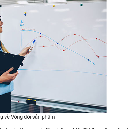
dụ
về
vòng
đời
sản
phẩm
 dụ về Vòng đời sản phẩm