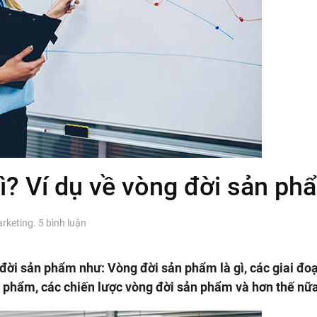
ì? Ví dụ về vòng đời sản ph
ở
rketing
.
5 bình luận
Vòng
đời
sản
đời sản phẩm như: Vòng đời sản phẩm là gì, các giai đo
phẩm
 phẩm, các chiến lược vòng đời sản phẩm và hơn thế nữa
là
gì?
Ví