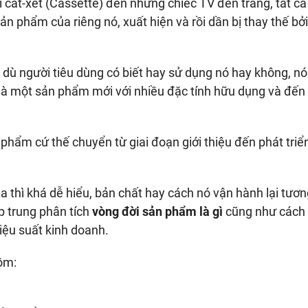
i cát-xét (Cassette) đến những chiếc TV đen trắng, tất c
n phẩm của riêng nó, xuất hiện và rồi dần bị thay thế bở
dù người tiêu dùng có biết hay sử dụng nó hay không, nó
là một sản phẩm mới với nhiều đặc tính hữu dụng và đến
 phẩm cứ thế chuyển từ giai đoạn giới thiệu đến phát triển
 thì khá dễ hiểu, bản chất hay cách nó vận hành lại tươn
p trung phân tích
vòng đời sản phẩm là gì
cũng như cách
iệu suất kinh doanh.
ồm: