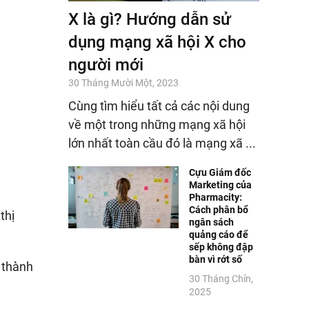
X là gì? Hướng dẫn sử
dụng mạng xã hội X cho
người mới
30 Tháng Mười Một, 2023
Cùng tìm hiểu tất cả các nội dung
về một trong những mạng xã hội
lớn nhất toàn cầu đó là mạng xã ...
Cựu Giám đốc
Marketing của
Pharmacity:
Cách phân bổ
thị
ngân sách
quảng cáo để
sếp không đập
bàn vì rớt số
g thành
30 Tháng Chín,
2025