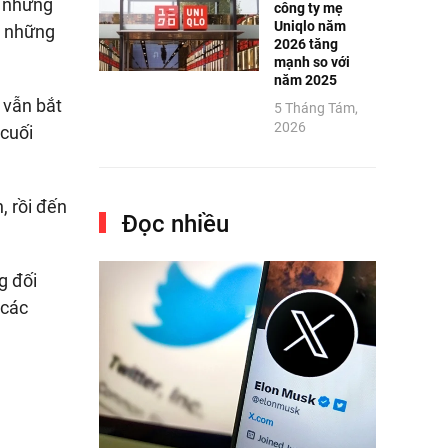
ả những
công ty mẹ
Uniqlo năm
i những
2026 tăng
mạnh so với
năm 2025
 vẫn bắt
5 Tháng Tám,
2026
 cuối
, rồi đến
Đọc nhiều
g đối
 các