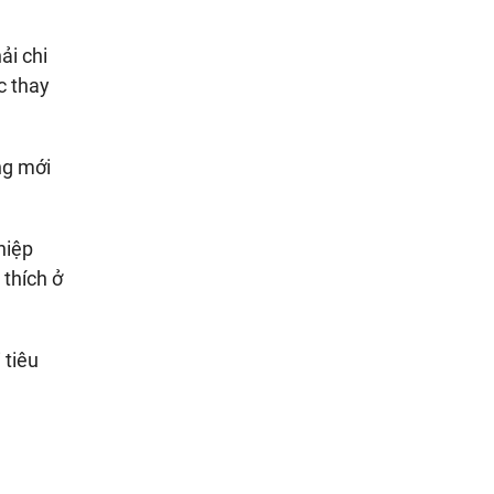
ải chi
c thay
ng mới
hiệp
thích ở
 tiêu