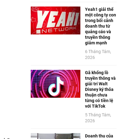
Yeah1 giải thể
một công ty con
trong bối cảnh
doanh thu từ
quảng cáo và
truyền thông
giảm mạnh
6 Tháng Tám,
2026
Gã khổng lồ
truyền thông và
giải trí Walt
Disney ký thỏa
thuận chưa
từng có tiền lệ
với TikTok
5 Tháng Tám,
2026
Doanh thu của