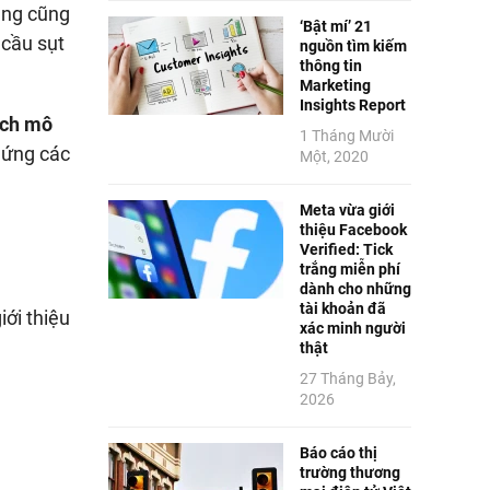
ùng cũng
‘Bật mí’ 21
 cầu sụt
nguồn tìm kiếm
thông tin
Marketing
Insights Report
ích mô
1 Tháng Mười
 ứng các
Một, 2020
Meta vừa giới
thiệu Facebook
Verified: Tick
trắng miễn phí
dành cho những
tài khoản đã
ới thiệu
xác minh người
thật
27 Tháng Bảy,
2026
Báo cáo thị
trường thương