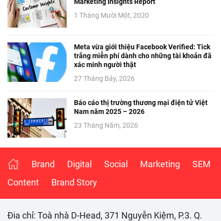
Marketing Insights Report
1 Tháng Mười Một, 2020
Meta vừa giới thiệu Facebook Verified: Tick
trắng miễn phí dành cho những tài khoản đã
xác minh người thật
27 Tháng Bảy, 2026
Báo cáo thị trường thương mại điện tử Việt
Nam năm 2025 – 2026
23 Tháng Năm, 2026
Brand
Digital
Social
Marketing
SEM
Content
Brand Story
Đia chỉ: Toà nhà D-Head, 371 Nguyễn Kiệm, P.3. Q.