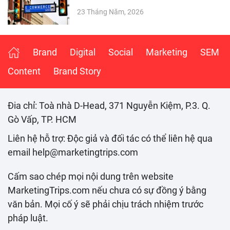
23 Tháng Năm, 2026
Brand
Digital
Social
Marketing
SEM
Content
Brand Story
Đia chỉ: Toà nhà D-Head, 371 Nguyễn Kiệm, P.3. Q.
Gò Vấp, TP. HCM
Liên hệ hỗ trợ: Độc giả và đối tác có thể liên hệ qua
email help@marketingtrips.com
Cấm sao chép mọi nội dung trên website
MarketingTrips.com nếu chưa có sự đồng ý bằng
văn bản. Mọi cố ý sẽ phải chịu trách nhiệm trước
pháp luật.