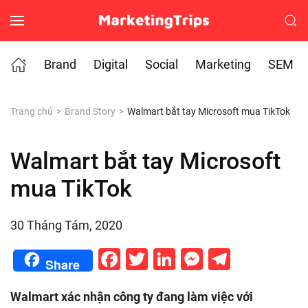
Skip to main content
Brand
Digital
Social
Marketing
SEM
Trang chủ
Brand Story
Walmart bắt tay Microsoft mua TikTok
Walmart bắt tay Microsoft
mua TikTok
30 Tháng Tám, 2020
Facebook
Twitter
LinkedIn
Messenge
Telegr
Share
Walmart xác nhận công ty đang làm việc với