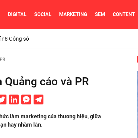
D
DIGITAL
SOCIAL
MARKETING
SEM
CONTENT
ìn
8 Công sở
 PR
a Quảng cáo và PR
acebook
Twitter
LinkedIn
Messenger
Telegram
thức làm marketing của thương hiệu, giữa
bạn hay nhầm lẫn.