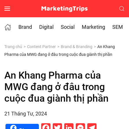
Skip to main content
Brand
Digital
Social
Marketing
SEM
Trang chủ
Content Partner
Brand & Branding
An Khang
Pharma của MWG đang ở đâu trong cuộc đua giành thị phần
An Khang Pharma của
MWG đang ở đâu trong
cuộc đua giành thị phần
21 Tháng Tư, 2024
Facebook
Twitter
LinkedIn
Messenge
Telegr