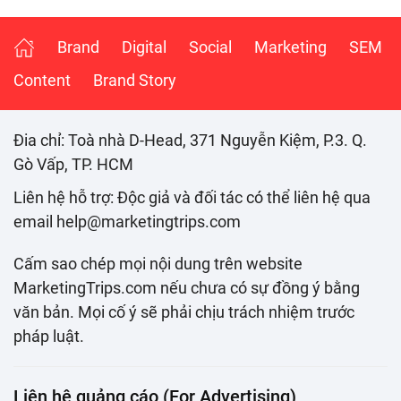
Brand
Digital
Social
Marketing
SEM
Content
Brand Story
Đia chỉ: Toà nhà D-Head, 371 Nguyễn Kiệm, P.3. Q.
Gò Vấp, TP. HCM
Liên hệ hỗ trợ: Độc giả và đối tác có thể liên hệ qua
email help@marketingtrips.com
Cấm sao chép mọi nội dung trên website
MarketingTrips.com nếu chưa có sự đồng ý bằng
văn bản. Mọi cố ý sẽ phải chịu trách nhiệm trước
pháp luật.
Liên hệ quảng cáo (For Advertising)