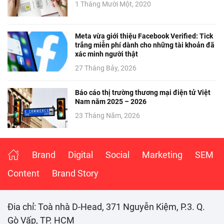
1 Tháng Mười Một, 2020
Meta vừa giới thiệu Facebook Verified: Tick
trắng miễn phí dành cho những tài khoản đã
xác minh người thật
27 Tháng Bảy, 2026
Báo cáo thị trường thương mại điện tử Việt
Nam năm 2025 – 2026
23 Tháng Năm, 2026
Brand
Digital
Social
Marketing
SEM
Content
Brand Story
Đia chỉ: Toà nhà D-Head, 371 Nguyễn Kiệm, P.3. Q.
Gò Vấp, TP. HCM