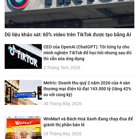
Dữ liệu khảo sát: 60% video trên TikTok được tạo bằng AI
CEO của OpenAI (ChatGPT): Tôi từng tự cho
mình nghiện TikTok để học hỏi nhưng sau đó
thì vẫn xóa ứng dụng
2 Tháng Tám, 2026
Metric: Doanh thu quý 2 năm 2026 của 4 sàn
thương mại điện tử đạt 143.000 tỷ (tăng 42%
so với cùng kỳ)
30 Tháng Bảy, 2026
WinMart và Bách Hoá Xanh đang chạy đua để
giành thị phần bán lẻ
28 Tháng Bảy, 2026