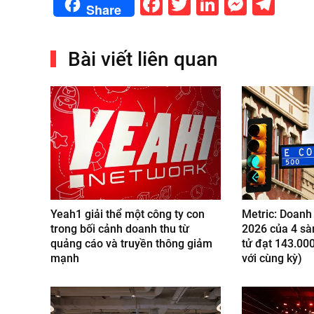
Facebook
Twitter
LinkedIn
Messe
Tel
Share
Bài viết liên quan
Yeah1 giải thể một công ty con
Metric: Doanh
trong bối cảnh doanh thu từ
2026 của 4 sà
quảng cáo và truyền thông giảm
tử đạt 143.000
mạnh
với cùng kỳ)