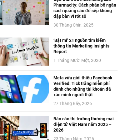
Pharmacity: Cách phân bổ ngân
sách quảng cáo để sếp không
đập bàn vì rớt số
30 Tháng Chín, 2025
‘Bật mí’ 21 nguồn tìm kiếm
thông tin Marketing Insights
Report
1 Tháng Mười Một, 2020
Meta vừa giới thiệu Facebook
Verified: Tick trắng miễn phí
dành cho những tài khoản đã
xác minh người thật
27 Tháng Bảy, 2026
Báo cáo thị trường thương mại
điện tử Việt Nam năm 2025 –
2026
23 Tháng Năm, 2026