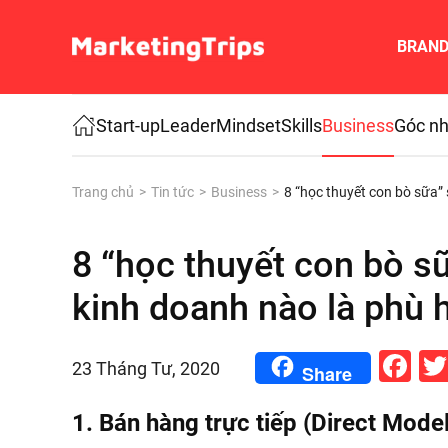
BRAN
Skip to main content
Start-up
Leader
Mindset
Skills
Business
Góc nh
Trang chủ
Tin tức
Business
8 “học thuyết con bò sữa”
8 “học thuyết con bò s
kinh doanh nào là phù 
Fa
23 Tháng Tư, 2020
Share
1. Bán hàng trực tiếp (Direct Model