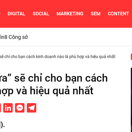
D
DIGITAL
SOCIAL
MARKETING
SEM
CONTENT
ìn
8 Công sở
 sẽ chỉ cho bạn cách kinh doanh nào là phù hợp và hiệu quả nhất
ữa” sẽ chỉ cho bạn cách
hợp và hiệu quả nhất
cebook
Twitter
LinkedIn
Messenger
Telegram
).