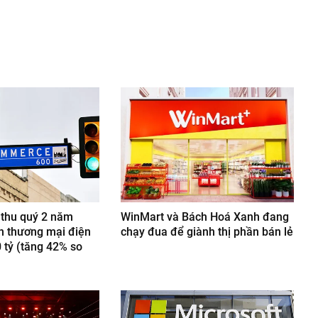
nger
egram
 thu quý 2 năm
WinMart và Bách Hoá Xanh đang
n thương mại điện
chạy đua để giành thị phần bán lẻ
 tỷ (tăng 42% so