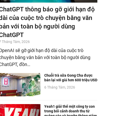
ChatGPT thông báo gỡ giới hạn độ
dài của cuộc trò chuyện bằng văn
bản với toàn bộ người dùng
ChatGPT
7 Tháng Tám, 2026
OpenAI sẽ gỡ giới hạn độ dài của cuộc trò
chuyện bằng văn bản với toàn bộ người dùng
ChatGPT, đồn…
Chuỗi trà sữa Gong Cha được
bán lại với giá hơn 600 triệu USD
6 Tháng Tám, 2026
Yeah1 giải thể một công ty con
trong bối cảnh doanh thu từ
quảng cáo và truyền thông giảm