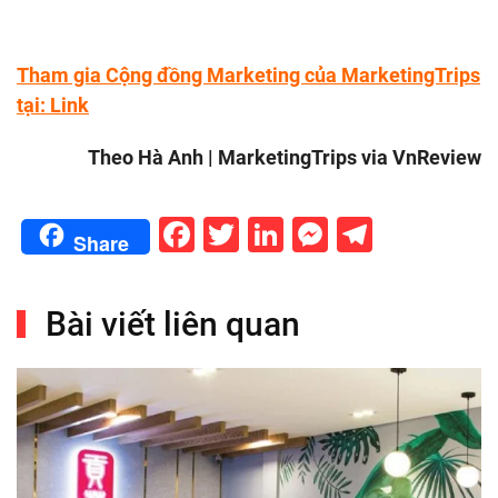
Tham gia Cộng đồng Marketing của MarketingTrips
tại:
Link
Theo Hà Anh | MarketingTrips via VnReview
Facebook
Twitter
LinkedIn
Messenge
Telegr
Share
Bài viết liên quan