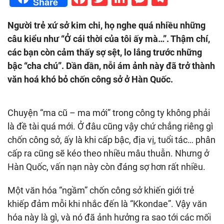
Share
Người trẻ xứ sở kim chi, họ nghe quá nhiều những
câu kiểu như “Ở cái thời của tôi ấy mà…”. Thậm chí,
các bạn còn cảm thấy sợ sệt, lo lắng trước những
bậc “cha chú”. Dần dần, nỗi ám ảnh này đã trở thành
văn hoá khó bỏ chốn công sở ở Hàn Quốc.
Chuyện “ma cũ – ma mới” trong công ty không phải
là đề tài quá mới. Ở đâu cũng vậy chứ chẳng riêng gì
chốn công sở, ấy là khi cấp bậc, địa vị, tuổi tác… phân
cấp ra cũng sẽ kéo theo nhiều mâu thuẫn. Nhưng ở
Hàn Quốc, vấn nạn này còn đáng sợ hơn rất nhiều.
Một văn hóa “ngầm” chốn công sở khiến giới trẻ
khiếp đảm mỗi khi nhắc đến là “Kkondae”. Vậy văn
hóa này là gì, và nó đã ảnh hưởng ra sao tới các mối