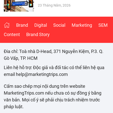
23 Tháng Năm, 2026
Brand
Digital
Social
Marketing
SEM
Content
Brand Story
Đia chỉ: Toà nhà D-Head, 371 Nguyễn Kiệm, P.3. Q.
Gò Vấp, TP. HCM
Liên hệ hỗ trợ: Độc giả và đối tác có thể liên hệ qua
email help@marketingtrips.com
Cấm sao chép mọi nội dung trên website
MarketingTrips.com nếu chưa có sự đồng ý bằng
văn bản. Mọi cố ý sẽ phải chịu trách nhiệm trước
pháp luật.