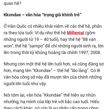
quan hệ?
Kkondae – văn hóa “trọng già khinh trẻ”
Ở Hàn Quốc có nhiều khái niệm về các thế hệ, phân
ra theo lứa tuổi. Ví dụ như thế hệ
Millenial
(gồm
những người từ 19 – 40 tuổi), hay thế hệ “88 vạn
won”, thế hệ “sampo” để chỉ những người sinh ra, lớn
lên trong thời kỳ khủng hoảng tài chính 1997, 2008.
Nhưng còn một thế hệ lớn tuổi hơn, và cũng đáng sợ
hơn, mang tên “Kkondae” – thế hệ “lão làng”. Có lẽ
văn hóa công sở này đã mượn tên của chính những
người lớn tuổi như vậy.
Nói tóm lại, văn hóa “Kkondae” thể hiện sự nhún
nhường, hạ mình của lớp trẻ với bậc cao tuổi. Hiểu
theo cách khác, nó còn là sự phân cấp trong công