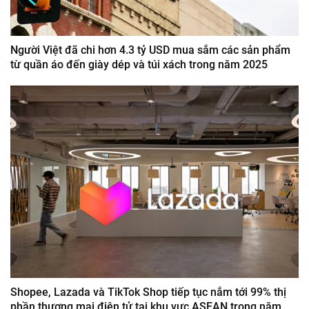
Người Việt đã chi hơn 4.3 tỷ USD mua sắm các sản phẩm
từ quần áo đến giày dép và túi xách trong năm 2025
Shopee, Lazada và TikTok Shop tiếp tục nắm tới 99% thị
phần thương mại điện tử tại khu vực ASEAN trong năm