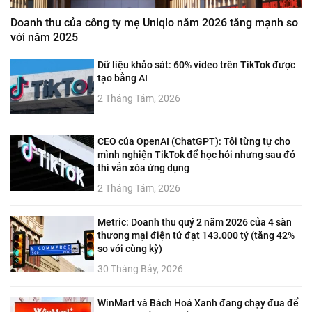
Doanh thu của công ty mẹ Uniqlo năm 2026 tăng mạnh so
với năm 2025
Dữ liệu khảo sát: 60% video trên TikTok được
tạo bằng AI
2 Tháng Tám, 2026
CEO của OpenAI (ChatGPT): Tôi từng tự cho
mình nghiện TikTok để học hỏi nhưng sau đó
thì vẫn xóa ứng dụng
2 Tháng Tám, 2026
Metric: Doanh thu quý 2 năm 2026 của 4 sàn
thương mại điện tử đạt 143.000 tỷ (tăng 42%
so với cùng kỳ)
30 Tháng Bảy, 2026
WinMart và Bách Hoá Xanh đang chạy đua để