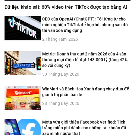
Dữ liệu khảo sát: 60% video trên TikTok được tạo bằng AI
CEO của OpenAI (ChatGPT): Tôi từng tự cho
mình nghiện TikTok để học hỏi nhưng sau đó
thì vẫn xóa ứng dụng
2 Tháng Tám, 2026
Metric: Doanh thu quý 2 năm 2026 của 4 sàn
thương mại điện tử đạt 143.000 tỷ (tăng 42%
so với cùng kỳ)
30 Tháng Bảy, 2026
WinMart và Bách Hoá Xanh đang chạy đua để
giành thị phần bán lẻ
28 Tháng Bảy, 2026
Meta vừa giới thiệu Facebook Verified: Tick
trắng miễn phí dành cho những tài khoản đã
xác minh người thật