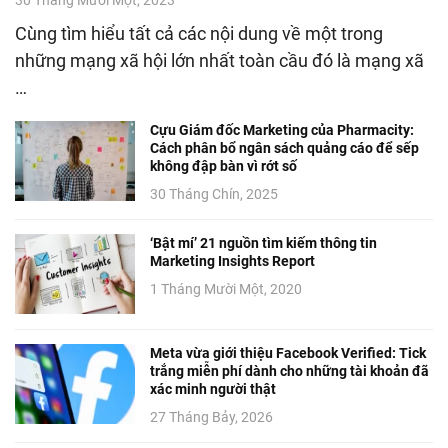
Cùng tìm hiểu tất cả các nội dung về một trong
những mạng xã hội lớn nhất toàn cầu đó là mạng xã
…
Cựu Giám đốc Marketing của Pharmacity:
Cách phân bổ ngân sách quảng cáo để sếp
không đập bàn vì rớt số
30 Tháng Chín, 2025
‘Bật mí’ 21 nguồn tìm kiếm thông tin
Marketing Insights Report
1 Tháng Mười Một, 2020
Meta vừa giới thiệu Facebook Verified: Tick
trắng miễn phí dành cho những tài khoản đã
xác minh người thật
27 Tháng Bảy, 2026