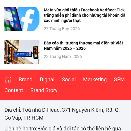
Meta vừa giới thiệu Facebook Verified: Tick
trắng miễn phí dành cho những tài khoản đã
xác minh người thật
27 Tháng Bảy, 2026
Báo cáo thị trường thương mại điện tử Việt
Nam năm 2025 – 2026
23 Tháng Năm, 2026
Brand
Digital
Social
Marketing
SEM
Content
Brand Story
Đia chỉ: Toà nhà D-Head, 371 Nguyễn Kiệm, P.3. Q.
Gò Vấp, TP. HCM
Liên hệ hỗ trợ: Độc giả và đối tác có thể liên hệ qua