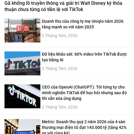
Gã khổng lồ truyền thông và giải trí Walt Disney ký thỏa
thuận chưa từng có tiền lệ với TikTok
Doanh thu của công ty mẹ Uniqlo năm 2026
tăng mạnh so với năm 2025
5 Tháng Tám, 2026
Dữ liệu khảo sát: 60% video trên TikTok được
tạo bằng AI
2 Tháng Tám, 2026
CEO của OpenAI (ChatGPT): Tôi từng tự cho
mình nghiện TikTok để học hỏi nhưng sau đó
thì vẫn xóa ứng dụng
2 Tháng Tám, 2026
Metric: Doanh thu quý 2 năm 2026 của 4 sàn
thương mại điện tử đạt 143.000 tỷ (tăng 42%
so với cùng kỳ)