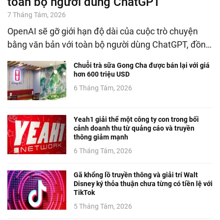
toàn bộ người dùng ChatGPT
7 Tháng Tám, 2026
OpenAI sẽ gỡ giới hạn độ dài của cuộc trò chuyện
bằng văn bản với toàn bộ người dùng ChatGPT, đồn…
Chuỗi trà sữa Gong Cha được bán lại với giá
hơn 600 triệu USD
6 Tháng Tám, 2026
Yeah1 giải thể một công ty con trong bối
cảnh doanh thu từ quảng cáo và truyền
thông giảm mạnh
6 Tháng Tám, 2026
Gã khổng lồ truyền thông và giải trí Walt
Disney ký thỏa thuận chưa từng có tiền lệ với
TikTok
5 Tháng Tám, 2026