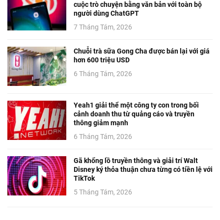
cuộc trò chuyện bằng văn bản với toàn bộ
người dùng ChatGPT
7 Tháng Tám, 2026
Chuỗi trà sữa Gong Cha được bán lại với giá
hơn 600 triệu USD
6 Tháng Tám, 2026
Yeah1 giải thể một công ty con trong bối
cảnh doanh thu từ quảng cáo và truyền
thông giảm mạnh
6 Tháng Tám, 2026
Gã khổng lồ truyền thông và giải trí Walt
Disney ký thỏa thuận chưa từng có tiền lệ với
TikTok
5 Tháng Tám, 2026