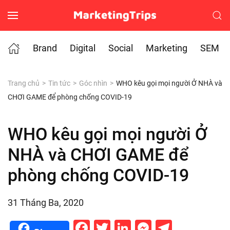
Skip to main content
Brand
Digital
Social
Marketing
SEM
Trang chủ
Tin tức
Góc nhìn
WHO kêu gọi mọi người Ở NHÀ và
CHƠI GAME để phòng chống COVID-19
WHO kêu gọi mọi người Ở
NHÀ và CHƠI GAME để
phòng chống COVID-19
31 Tháng Ba, 2020
Facebook
Twitter
LinkedIn
Messenge
Telegr