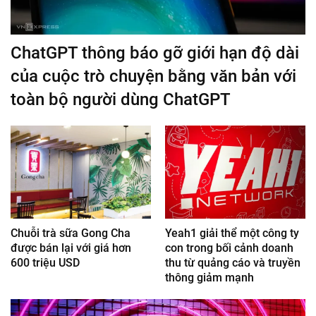
ChatGPT thông báo gỡ giới hạn độ dài
của cuộc trò chuyện bằng văn bản với
toàn bộ người dùng ChatGPT
Chuỗi trà sữa Gong Cha
Yeah1 giải thể một công ty
được bán lại với giá hơn
con trong bối cảnh doanh
600 triệu USD
thu từ quảng cáo và truyền
thông giảm mạnh