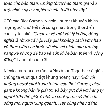
toàn cho bản thân. Chúng tôi tự hào tham gia vào
một chiến dịch ý nghĩa và cần thiết như vậy”.
CEO của Riot Games, Nicolo Laurent khuyến khích
mọi người chơi kết nối cùng nhau trong thời điểm
cách ly tại nhà.
“Cách xa về mặt vật lý không đồng
nghĩa là rời xa xã hội! Hãy giữ khoảng cách với nhau
và thực hiện các bước vệ sinh cá nhân như rửa tay
bằng xà phòng để bảo vệ sức khỏe bản thân và cộng
đồng”,
Laurent cho biết.
Nicolo Laurent cho rằng #PlayApartTogether sẽ giúp
chúng ta vượt qua đợt khủng hoảng này:
“Đối với
những người chơi trung thành của Riot Games, chơi
game không hẳn là giải trí. Và bây giờ, đối với hàng tỷ
người trên thế giới, ở nhà và chơi game có thể cứu
sống mọi người xung quanh. Hãy cùng nhau đánh