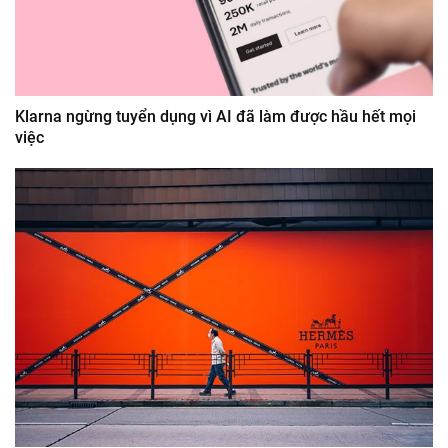
Klarna ngừng tuyển dụng vì AI đã làm được hầu hết mọi
việc