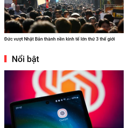
Đức vượt Nhật Bản thành nền kinh tế lớn thứ 3 thế giới
Nổi bật