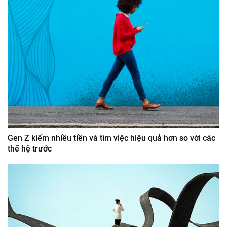
Gen Z kiếm nhiều tiền và tìm việc hiệu quả hơn so với các
thế hệ trước