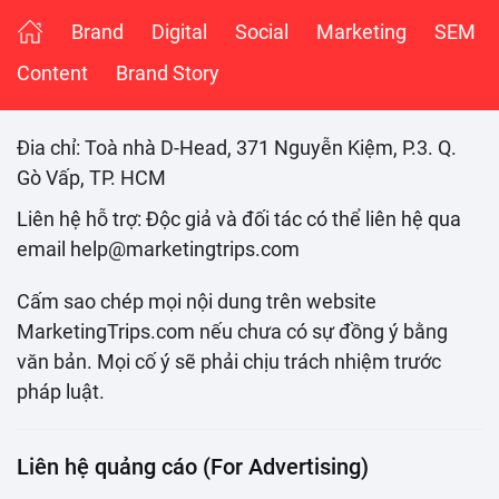
Brand
Digital
Social
Marketing
SEM
Content
Brand Story
Đia chỉ: Toà nhà D-Head, 371 Nguyễn Kiệm, P.3. Q.
Gò Vấp, TP. HCM
Liên hệ hỗ trợ: Độc giả và đối tác có thể liên hệ qua
email help@marketingtrips.com
Cấm sao chép mọi nội dung trên website
MarketingTrips.com nếu chưa có sự đồng ý bằng
văn bản. Mọi cố ý sẽ phải chịu trách nhiệm trước
pháp luật.
Liên hệ quảng cáo (For Advertising)