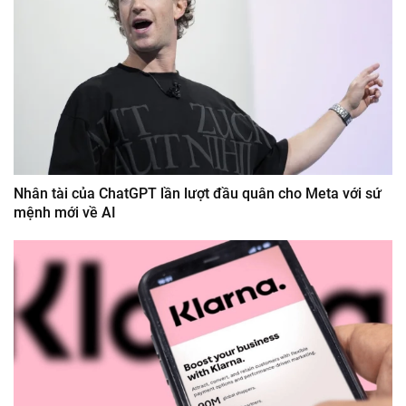
Nhân tài của ChatGPT lần lượt đầu quân cho Meta với sứ
mệnh mới về AI