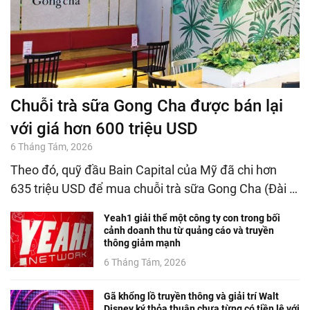
Chuỗi trà sữa Gong Cha được bán lại
với giá hơn 600 triệu USD
6 Tháng Tám, 2026
Theo đó, quỹ đầu Bain Capital của Mỹ đã chi hơn
635 triệu USD để mua chuỗi trà sữa Gong Cha (Đài …
Yeah1 giải thể một công ty con trong bối
cảnh doanh thu từ quảng cáo và truyền
thông giảm mạnh
6 Tháng Tám, 2026
Gã khổng lồ truyền thông và giải trí Walt
Disney ký thỏa thuận chưa từng có tiền lệ với