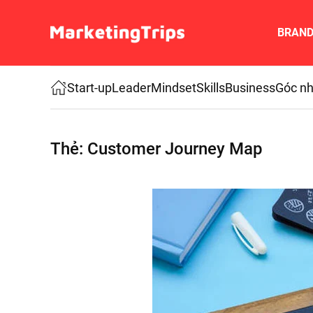
BRAN
Skip to main content
Start-up
Leader
Mindset
Skills
Business
Góc nh
Thẻ:
Customer Journey Map