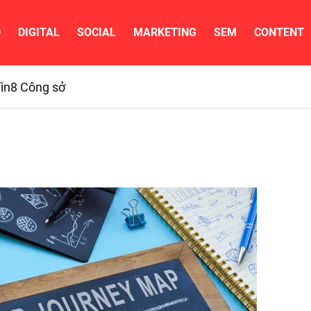
D
DIGITAL
SOCIAL
MARKETING
SEM
CONTENT
ìn
8 Công sở