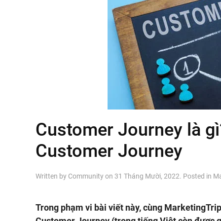
Customer Journey là gì
Customer Journey
Written by
Community
on
31 Tháng Mười, 2022
. Posted in
Ma
Trong phạm vi bài viết này, cùng MarketingTrip
Customer Journey (trong tiếng Việt còn được g