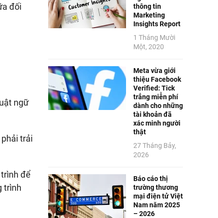
ữa đối
thông tin
Marketing
Insights Report
1 Tháng Mười
Một, 2020
Meta vừa giới
thiệu Facebook
Verified: Tick
trắng miễn phí
huật ngữ
dành cho những
tài khoản đã
xác minh người
thật
phải trải
27 Tháng Bảy,
2026
trình để
Báo cáo thị
 trình
trường thương
mại điện tử Việt
Nam năm 2025
– 2026