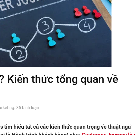
? Kiến thức tổng quan về
ở
rketing
.
35 bình luận
Customer
Journey
là
s tìm hiểu tất cả các kiến thức quan trọng về thuật ngữ
gì?
ọi là Hành trình khách hàng) như:
Customer Journey là 