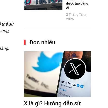
được tạo bằng
AI
2 Tháng Tám,
2026
 thể sử
hàng,
Đọc nhiều
hàng.
X là gì? Hướng dẫn sử