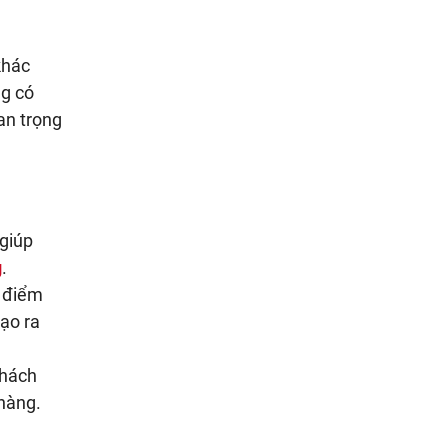
khác
ng có
an trọng
 giúp
g
.
c điểm
ạo ra
khách
 hàng.