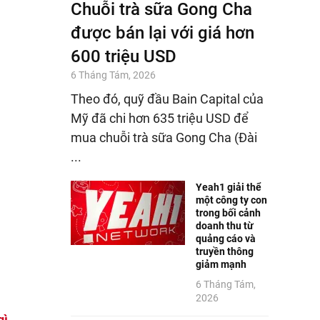
Chuỗi trà sữa Gong Cha
được bán lại với giá hơn
600 triệu USD
6 Tháng Tám, 2026
Theo đó, quỹ đầu Bain Capital của
Mỹ đã chi hơn 635 triệu USD để
mua chuỗi trà sữa Gong Cha (Đài
...
Yeah1 giải thể
một công ty con
trong bối cảnh
doanh thu từ
quảng cáo và
truyền thông
giảm mạnh
6 Tháng Tám,
2026
gì
,