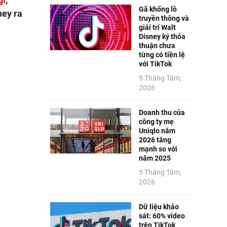
Gã khổng lồ
ney ra
truyền thông và
giải trí Walt
Disney ký thỏa
thuận chưa
từng có tiền lệ
với TikTok
5 Tháng Tám,
2026
Doanh thu của
công ty mẹ
Uniqlo năm
2026 tăng
mạnh so với
năm 2025
5 Tháng Tám,
2026
Dữ liệu khảo
sát: 60% video
trên TikTok