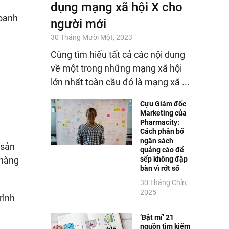
dụng mạng xã hội X cho
doanh
người mới
30 Tháng Mười Một, 2023
Cùng tìm hiểu tất cả các nội dung
về một trong những mạng xã hội
lớn nhất toàn cầu đó là mạng xã ...
Cựu Giám đốc
Marketing của
Pharmacity:
Cách phân bổ
ngân sách
 sản
quảng cáo để
sếp không đập
 hàng
bàn vì rớt số
30 Tháng Chín,
2025
rình
‘Bật mí’ 21
nguồn tìm kiếm