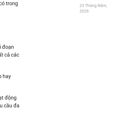
có trong
23 Tháng Năm,
2026
i đoạn
ất cả các
p hay
ạt động
hu cầu đa