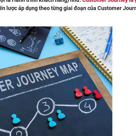
Kiến
thức
ến lược áp dụng theo từng giai đoạn của Customer Jour
tổng
quan
về
Customer
Journey