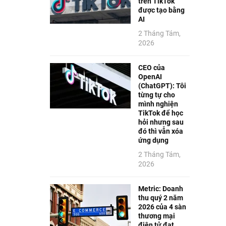
trên TikTok
được tạo bằng
AI
2 Tháng Tám,
2026
CEO của
OpenAI
(ChatGPT): Tôi
từng tự cho
mình nghiện
TikTok để học
hỏi nhưng sau
đó thì vẫn xóa
ứng dụng
2 Tháng Tám,
2026
Metric: Doanh
thu quý 2 năm
2026 của 4 sàn
thương mại
điện tử đạt