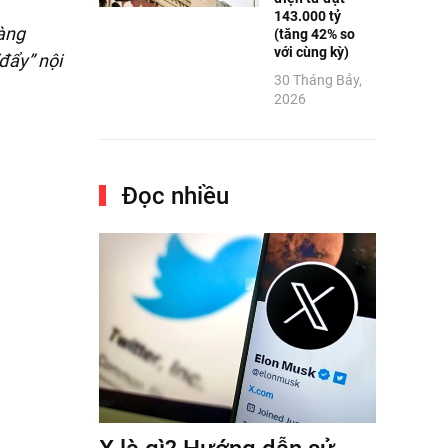
143.000 tỷ
hàng
(tăng 42% so
với cùng kỳ)
đẩy” nội
30 Tháng Bảy,
2026
Đọc nhiều