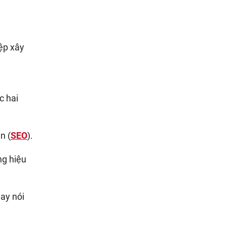
ệp xây
c hai
n (
SEO
).
ng hiệu
ay nói