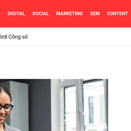
D
DIGITAL
SOCIAL
MARKETING
SEM
CONTENT
ìn
8 Công sở