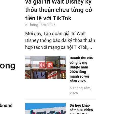
và giải trí Walt Disney ký
thỏa thuận chưa từng có
tiền lệ với TikTok
5 Tháng Tám, 2026
Mới đây, Tập đoàn giải trí Walt
Disney thông báo đã ký thỏa thuận
hợp tác với mạng xã hội TikTok,...
Doanh thu của
rong
công ty mẹ
Uniqlo năm
2026 tăng
mạnh so với
năm 2025
5 Tháng Tám,
2026
nbound
Dữ liệu khảo
sát: 60% video