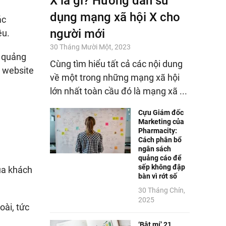
X là gì? Hướng dẫn sử
dụng mạng xã hội X cho
ác
người mới
êu.
30 Tháng Mười Một, 2023
ư quảng
Cùng tìm hiểu tất cả các nội dung
à website
về một trong những mạng xã hội
lớn nhất toàn cầu đó là mạng xã ...
Cựu Giám đốc
Marketing của
Pharmacity:
Cách phân bổ
ngân sách
quảng cáo để
sếp không đập
ủa khách
bàn vì rớt số
30 Tháng Chín,
2025
ài, tức
‘Bật mí’ 21