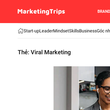
BRAN
Skip to main content
Start-up
Leader
Mindset
Skills
Business
Góc nh
Thẻ:
Viral Marketing