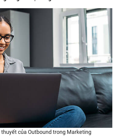
thuyết
về
Outbound
trong
Marketing
ý thuyết của Outbound trong Marketing