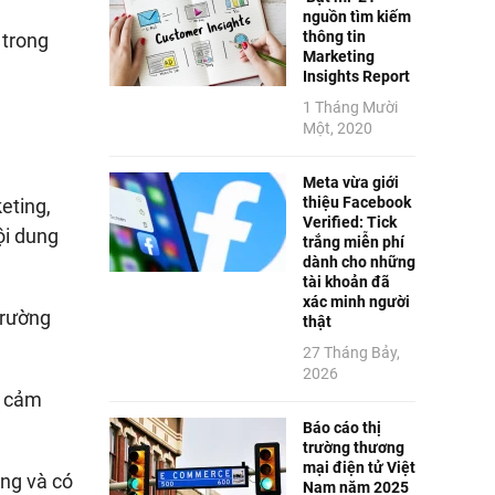
nguồn tìm kiếm
thông tin
 trong
Marketing
Insights Report
1 Tháng Mười
Một, 2020
Meta vừa giới
thiệu Facebook
eting,
Verified: Tick
ội dung
trắng miễn phí
dành cho những
tài khoản đã
xác minh người
trường
thật
27 Tháng Bảy,
2026
à cảm
Báo cáo thị
trường thương
mại điện tử Việt
ng và có
Nam năm 2025