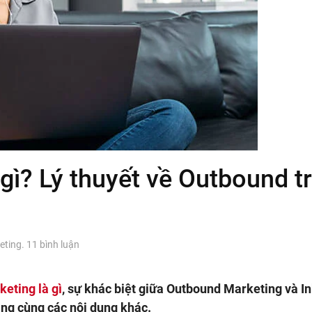
gì? Lý thuyết về Outbound t
ở
eting
.
11 bình luận
Outbound
Marketing
là
eting là gì
, sự khác biệt giữa Outbound Marketing và I
gì?
ing cùng các nội dung khác.
Lý