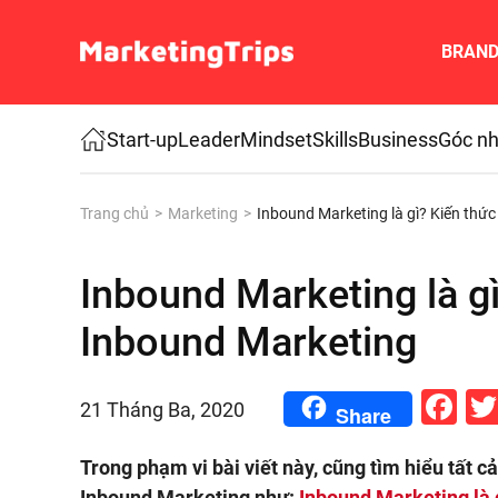
BRAN
Skip to main content
Start-up
Leader
Mindset
Skills
Business
Góc nh
Trang chủ
Marketing
Inbound Marketing là gì? Kiến thức
Inbound Marketing là gì
Inbound Marketing
Fa
21 Tháng Ba, 2020
Share
Trong phạm vi bài viết này, cũng tìm hiểu tất c
Inbound Marketing như:
Inbound Marketing là 