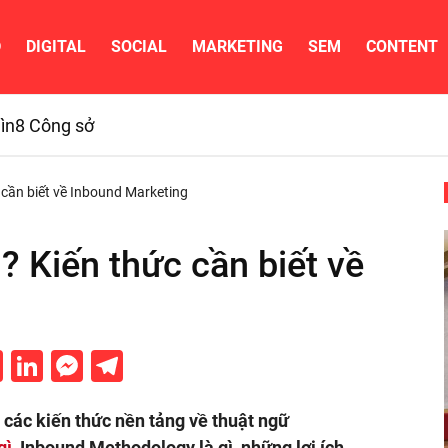
D
DIGITAL
SOCIAL
MARKETING
SEM
CONTENT
ìn
8 Công sở
 cần biết về Inbound Marketing
? Kiến thức cần biết về
cebook
Twitter
LinkedIn
Messenger
Telegram
ả các kiến thức nền tảng về thuật ngữ
gì
, Inbound Methodology là gì, những lợi ích