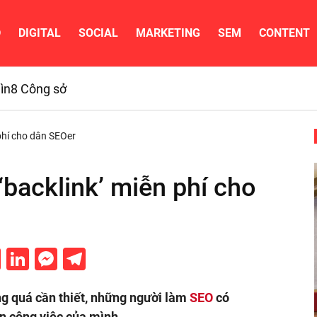
D
DIGITAL
SOCIAL
MARKETING
SEM
CONTENT
ìn
8 Công sở
 phí cho dân SEOer
‘backlink’ miễn phí cho
cebook
Twitter
LinkedIn
Messenger
Telegram
ng quá cần thiết, những người làm
SEO
có
ện công việc của mình.