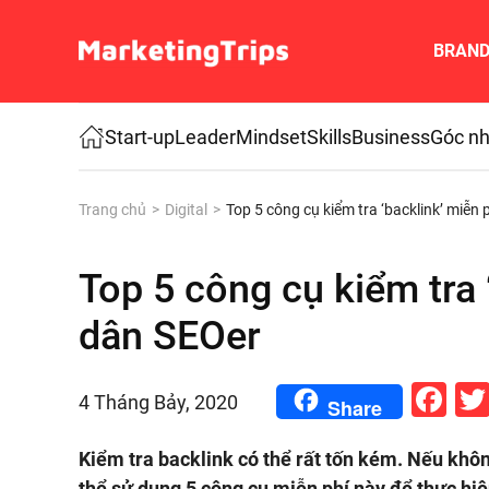
BRAN
Skip to main content
Start-up
Leader
Mindset
Skills
Business
Góc nh
Trang chủ
Digital
Top 5 công cụ kiểm tra ‘backlink’ miễn
Top 5 công cụ kiểm tra 
dân SEOer
Fa
4 Tháng Bảy, 2020
Share
Kiểm tra backlink có thể rất tốn kém. Nếu khô
thể sử dụng 5 công cụ miễn phí này để thực hi