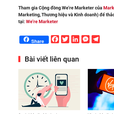
Tham gia Cộng đồng We’re Marketer của
Mark
Marketing, Thương hiệu và Kinh doanh) để thả
tại:
We’re Marketer
Facebook
Twitter
LinkedIn
Messe
Tel
Share
Bài viết liên quan