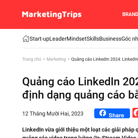
BRAN
Skip to main content
Start-up
Leader
Mindset
Skills
Business
Góc nh
Trang chủ
Marketing
Quảng cáo LinkedIn 2024: LinkedIn
Quảng cáo LinkedIn 2024
định dạng quảng cáo b
12 Tháng Mười Hai, 2023
Share
LinkedIn vừa giới thiệu một loạt các giải pháp 
quảng cáo video trong luồng (In-Stream Video 