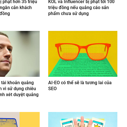
ị phạt hơn 35 triệu
KOL và Influencer bị phạt tới 100
h ngăn cản khách
triệu đồng nếu quảng cáo sản
 đồng
phẩm chưa sử dụng
 tài khoản quảng
AI-EO có thể sẽ là tương lai của
m vì sử dụng chiêu
SEO
ình xét duyệt quảng