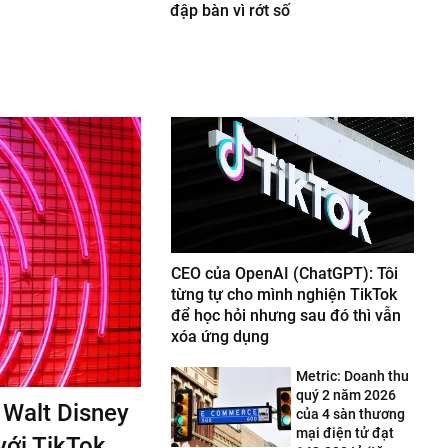
đập bàn vì rớt số
CEO của OpenAI (ChatGPT): Tôi
từng tự cho mình nghiện TikTok
để học hỏi nhưng sau đó thì vẫn
xóa ứng dụng
Metric: Doanh thu
quý 2 năm 2026
í Walt Disney
của 4 sàn thương
mại điện tử đạt
với TikTok