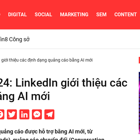
D
DIGITAL
SOCIAL
MARKETING
SEM
CONTENT
ìn
8 Công sở
 giới thiệu các định dạng quảng cáo bằng AI mới
: LinkedIn giới thiệu các
ằng AI mới
Facebook
Twitter
LinkedIn
Messenger
Telegram
quảng cáo được hỗ trợ bằng AI mới, từ
ads), quảng cáo chuyển đổi (Conversation