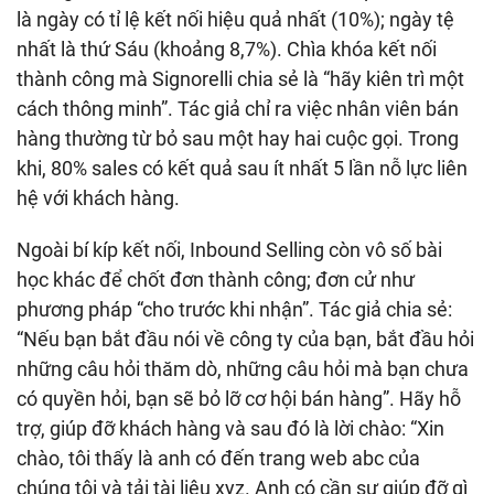
là ngày có tỉ lệ kết nối hiệu quả nhất (10%); ngày tệ
nhất là thứ Sáu (khoảng 8,7%). Chìa khóa kết nối
thành công mà Signorelli chia sẻ là “hãy kiên trì một
cách thông minh”. Tác giả chỉ ra việc nhân viên bán
hàng thường từ bỏ sau một hay hai cuộc gọi. Trong
khi, 80% sales có kết quả sau ít nhất 5 lần nỗ lực liên
hệ với khách hàng.
Ngoài bí kíp kết nối, Inbound Selling còn vô số bài
học khác để chốt đơn thành công; đơn cử như
phương pháp “cho trước khi nhận”. Tác giả chia sẻ:
“Nếu bạn bắt đầu nói về công ty của bạn, bắt đầu hỏi
những câu hỏi thăm dò, những câu hỏi mà bạn chưa
có quyền hỏi, bạn sẽ bỏ lỡ cơ hội bán hàng”. Hãy hỗ
trợ, giúp đỡ khách hàng và sau đó là lời chào: “Xin
chào, tôi thấy là anh có đến trang web abc của
chúng tôi và tải tài liệu xyz. Anh có cần sự giúp đỡ gì