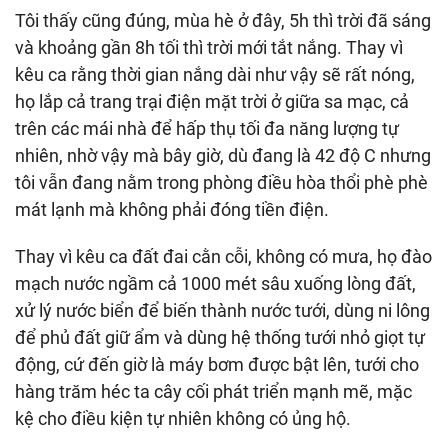
Tôi thấy cũng đúng, mùa hè ở đây, 5h thì trời đã sáng
và khoảng gần 8h tối thì trời mới tắt nắng. Thay vì
kêu ca rằng thời gian nắng dài như vậy sẽ rất nóng,
họ lắp cả trang trại điện mặt trời ở giữa sa mạc, cả
trên các mái nhà để hấp thụ tối đa năng lượng tự
nhiên, nhờ vậy mà bây giờ, dù đang là 42 độ C nhưng
tôi vẫn đang nằm trong phòng điều hòa thổi phè phè
mát lạnh mà không phải đóng tiền điện.
Thay vì kêu ca đất đai cằn cỗi, không có mưa, họ đào
mạch nước ngầm cả 1000 mét sâu xuống lòng đất,
xử lý nước biển để biến thành nước tưới, dùng ni lông
để phủ đất giữ ẩm và dùng hệ thống tưới nhỏ giọt tự
động, cứ đến giờ là máy bơm được bật lên, tưới cho
hàng trăm héc ta cây cối phát triển mạnh mẽ, mặc
kệ cho điều kiện tự nhiên không có ủng hộ.