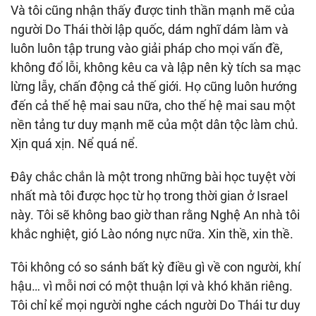
Và tôi cũng nhận thấy được tinh thần mạnh mẽ của
người Do Thái thời lập quốc, dám nghĩ dám làm và
luôn luôn tập trung vào giải pháp cho mọi vấn đề,
không đổ lỗi, không kêu ca và lập nên kỳ tích sa mạc
lừng lẫy, chấn động cả thế giới. Họ cũng luôn hướng
đến cả thế hệ mai sau nữa, cho thế hệ mai sau một
nền tảng tư duy mạnh mẽ của một dân tộc làm chủ.
Xịn quá xịn. Nể quá nể.
Đây chắc chắn là một trong những bài học tuyệt vời
nhất mà tôi được học từ họ trong thời gian ở Israel
này. Tôi sẽ không bao giờ than rằng Nghệ An nhà tôi
khắc nghiệt, gió Lào nóng nực nữa. Xin thề, xin thề.
Tôi không có so sánh bất kỳ điều gì về con người, khí
hậu… vì mỗi nơi có một thuận lợi và khó khăn riêng.
Tôi chỉ kể mọi người nghe cách người Do Thái tư duy