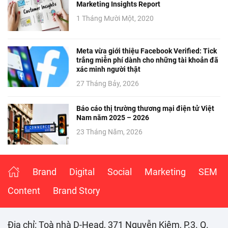
Marketing Insights Report
1 Tháng Mười Một, 2020
Meta vừa giới thiệu Facebook Verified: Tick
trắng miễn phí dành cho những tài khoản đã
xác minh người thật
27 Tháng Bảy, 2026
Báo cáo thị trường thương mại điện tử Việt
Nam năm 2025 – 2026
23 Tháng Năm, 2026
Brand
Digital
Social
Marketing
SEM
Content
Brand Story
Đia chỉ: Toà nhà D-Head, 371 Nguyễn Kiệm, P.3. Q.