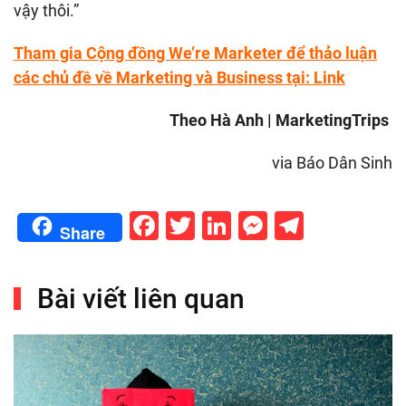
vậy thôi.”
Tham gia Cộng đồng We’re Marketer để thảo luận
các chủ đề về Marketing và Business tại:
Link
Theo Hà Anh | MarketingTrips
via Báo Dân Sinh
Facebook
Twitter
LinkedIn
Messenge
Telegr
Share
Bài viết liên quan