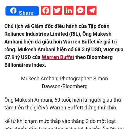
Facebook
Twitter
LinkedIn
Messenge
Telegr
Share
Chủ tịch và Giám đốc điều hành của Tập đoàn
Reliance Industries Limited (RIL), Ông Mukesh
Ambani hiện đã giàu hơn Warren Buffet về giá trị
ròng. Mukesh Ambani hiện có 68.3 tỷ USD, vượt qua
67.9 tỷ USD của
Warren Buffet
theo Bloomberg
Billionaires Index.
Mukesh Ambani Photographer: Simon
Dawson/Bloomberg
Ông Mukesh Ambani, 63 tuổi, hiện là người giàu thứ
tám trên thế giới và Warren Buffett đứng thứ chín.
kể từ khi chạm mức thấp vào tháng 3 do một loạt
các khoản đầu tư vào đơn vị digital Jio của Ấn Độ, sự