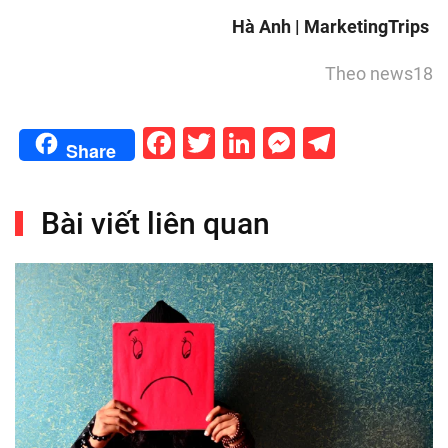
Hà Anh | MarketingTrips
Theo news18
Facebook
Twitter
LinkedIn
Messenge
Telegr
Share
Bài viết liên quan