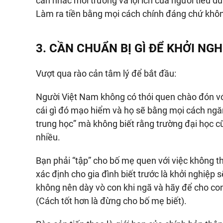
cân nhắc môi trường và lợi ích của người tiêu d
Làm ra tiền bằng mọi cách chính đáng chứ khôn
3. CẦN CHUẨN BỊ GÌ ĐỂ KHỞI NGH
Vượt qua rào cản tâm lý để bắt đầu:
Người Việt Nam không có thói quen chào đón vớ
cái gì đó mạo hiểm và họ sẽ bằng mọi cách ngă
trung học” mà không biết rằng trường đại học c
nhiều.
Bạn phải “tập” cho bố mẹ quen với việc không t
xác định cho gia đình biết trước là khởi nghiệp 
không nên dày vò con khi ngã và hãy để cho con 
(Cách tốt hơn là đừng cho bố mẹ biết).