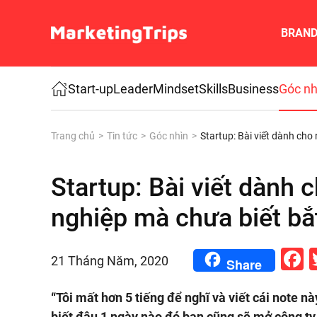
BRAN
Skip to main content
Start-up
Leader
Mindset
Skills
Business
Góc nh
Trang chủ
Tin tức
Góc nhìn
Startup: Bài viết dành ch
Startup: Bài viết dành
nghiệp mà chưa biết bắ
F
21 Tháng Năm, 2020
Share
“Tôi mất hơn 5 tiếng để nghĩ và viết cái note nà
biết đâu 1 ngày nào đó bạn cũng sẽ mở công ty.