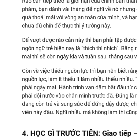
Rào cản tiếp theo là giới hạn của chính bản thân
phàm, bạn dành vài tháng để nghĩ về nó nhưng c
quá thoải mái với vòng an toàn của mình, và bạ
chưa đủ chín để thực thi ý tưởng này.
Để vượt được rào cản này thì bạn phải tập được 
ngôn ngữ trẻ hiện nay là “thích thì nhích”. Bằng 
mai thì sẽ còn ngày kia và tuần sau, tháng sau 
Còn về việc thiếu nguồn lực thì bạn nên biết rằn
nguồn lực, làm ít thiếu ít làm nhiều thiếu nhiều
phải ngày mai. Hành trình vạn dặm bắt đầu từ c
phải dội nước vào chân mình trước đã. Đúng là 
đang còn trẻ và sung sức để đứng dậy được, chẳn
viên này đâu. Nghĩ nhiều mà không làm thì cũn
4. HỌC GÌ TRƯỚC TIÊN: Giao tiếp 