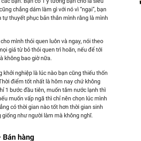
 các bạn. Bạn có 1 ý tưởng bạn cho là siêu
ũng chẳng dám làm gì với nó vì “ngại”, bạn
n tự thuyết phục bản thân mình rằng là mình
cho mình thói quen luôn và ngay, nói theo
mọi giá từ bỏ thói quen trì hoãn, nếu để tới
và không bao giờ nữa.
g khởi nghiệp là lúc nào bạn cũng thiếu thốn
. Thời điểm tốt nhất là hôm nay chứ không
hỉ 1 bước đầu tiên, muốn tắm nước lạnh thì
nếu muốn vấp ngã thì chỉ nên chọn lúc mình
g có thời gian nào tốt hơn thời gian sinh
g giống như người làm mà không nghĩ.
– Bán hàng