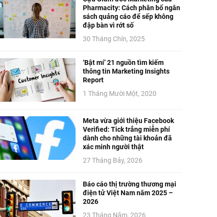
Pharmacity: Cách phân bổ ngân
sách quảng cáo để sếp không
đập bàn vì rớt số
30 Tháng Chín, 2025
‘Bật mí’ 21 nguồn tìm kiếm
thông tin Marketing Insights
Report
1 Tháng Mười Một, 2020
Meta vừa giới thiệu Facebook
Verified: Tick trắng miễn phí
dành cho những tài khoản đã
xác minh người thật
27 Tháng Bảy, 2026
Báo cáo thị trường thương mại
điện tử Việt Nam năm 2025 –
2026
23 Tháng Năm, 2026