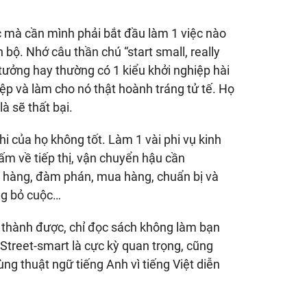
c mà cần mình phải bắt đầu làm 1 việc nào
bộ. Nhớ câu thần chú “start small, really
 tưởng hay thường có 1 kiểu khởi nghiệp hài
ệp và làm cho nó thật hoành tráng tử tế. Họ
à sẽ thất bại.
hi của họ không tốt. Làm 1 vài phi vụ kinh
ấm về tiếp thị, vận chuyển hậu cần
 bán hàng, đàm phán, mua hàng, chuẩn bị và
ng bỏ cuộc…
ới thành được, chỉ đọc sách không làm bạn
Street-smart là cực kỳ quan trọng, cũng
ùng thuật ngữ tiếng Anh vì tiếng Việt diễn