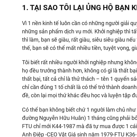
1. TẠI SAO TÔI LẠI ỦNG HỘ BẠN 
Vì 1 nền kinh tế luôn cần có những người giải 
những sản phẩm dịch vụ mới. Khởi nghiệp thì tất 
thì làm, bạn sẽ giàu, rất giàu, siêu siêu giàu 
thế, bạn sẽ có thể mất nhiều tiền, tuyệt vọng, 
Tôi biết rất nhiều người khởi nghiệp nhưng khô
họ đều trưởng thành hơn, không có gì là thất b
thất bại, tất cả chỉ là thử thách – tên 1 quyển s
chỉ cần đúng 1 tố chất là có thể trở thành doanh
đề, còn lại mọi thứ khác đều học và luyện tập đ
Có thể bạn không biết chứ 1 người làm chủ như 
đường Nguyễn Hữu Huân) 1 tháng cũng phải bỏ tú
FTU chỉ mới K44-1987 mà đã tự mua được 1 cái
Anh Điệp -CEO Vật Giá sinh năm 1979-FTU K36- tà