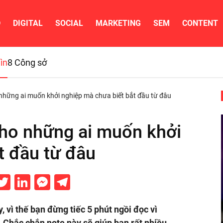
D
DIGITAL
SOCIAL
MARKETING
SEM
CONTENT
ìn
8 Công sở
o những ai muốn khởi nghiệp mà chưa biết bắt đầu từ đâu
 cho những ai muốn khởi
t đầu từ đâu
acebook
Twitter
LinkedIn
Messenger
Telegram
y, vì thế bạn đừng tiếc 5 phút ngồi đọc vì
 Chắc chắn note này sẽ giúp bạn rất nhiều