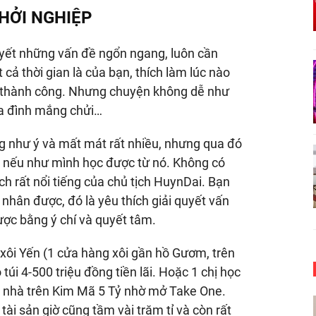
KHỞI NGHIỆP
quyết những vấn đề ngổn ngang, luôn cần
cả thời gian là của bạn, thích làm lúc nào
nếu thành công. Nhưng chuyện không dễ như
gia đình mắng chửi…
ng như ý và mất mát rất nhiều, nhưng qua đó
ại nếu như mình học được từ nó. Không có
ách rất nổi tiếng của chủ tịch HuynDai. Bạn
 nhân được, đó là yêu thích giải quyết vấn
ược bằng ý chí và quyết tâm.
xôi Yến (1 cửa hàng xôi gần hồ Gươm, trên
i 4-500 triệu đồng tiền lãi. Hoặc 1 chị học
 nhà trên Kim Mã 5 Tỷ nhờ mở Take One.
i sản giờ cũng tầm vài trăm tỉ và còn rất