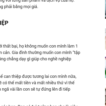
ùng với từng sản phẩm và dịch vụ của họ.
g phải bằng mọi giá.
IỆP
i thất bại, họ không muốn con mình làm 1
n cản. Gia đình thường muốn con mình “tập
ũng chẳng dạy gì giúp cho nghề nghiệp
hể can thiệp được tương lai con mình nữa,
sẽ có thể mất tiền và mất nhiều thứ vì thế
ngã vài lần con sẽ tự đứng lên đi tiếp