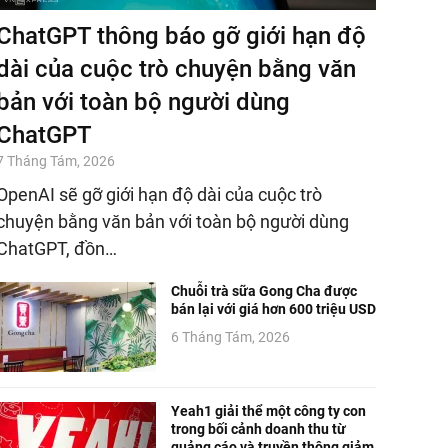
ChatGPT thông báo gỡ giới hạn độ
dài của cuộc trò chuyện bằng văn
bản với toàn bộ người dùng
ChatGPT
7 Tháng Tám, 2026
OpenAI sẽ gỡ giới hạn độ dài của cuộc trò
chuyện bằng văn bản với toàn bộ người dùng
ChatGPT, đồn…
Chuỗi trà sữa Gong Cha được
bán lại với giá hơn 600 triệu USD
6 Tháng Tám, 2026
Yeah1 giải thể một công ty con
trong bối cảnh doanh thu từ
quảng cáo và truyền thông giảm