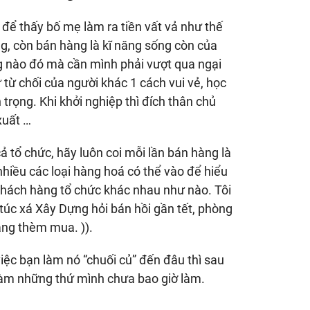
n để thấy bố mẹ làm ra tiền vất vả như thế
ng, còn bán hàng là kĩ năng sống còn của
g nào đó mà cần mình phải vượt qua ngại
từ chối của người khác 1 cách vui vẻ, học
trọng. Khi khởi nghiệp thì đích thân chủ
xuất …
ả tổ chức, hãy luôn coi mỗi lần bán hàng là
nhiều các loại hàng hoá có thể vào để hiểu
khách hàng tổ chức khác nhau như nào. Tôi
 túc xá Xây Dựng hỏi bán hồi gần tết, phòng
ẳng thèm mua. )).
 việc bạn làm nó “chuối củ” đến đâu thì sau
 làm những thứ mình chưa bao giờ làm.