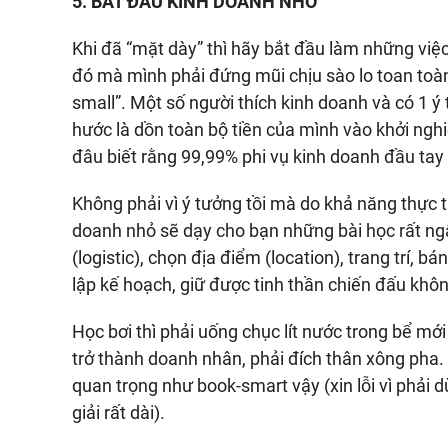
5. BẮT ĐẦU KINH DOANH NHỎ
Khi đã “mặt dày” thì hãy bắt đầu làm những việ
đó mà mình phải đứng mũi chịu sào lo toan toàn 
small”. Một số người thích kinh doanh và có 1 ý
hước là dồn toàn bộ tiền của mình vào khởi nghi
đâu biết rằng 99,99% phi vụ kinh doanh đầu tay l
Không phải vì ý tưởng tồi mà do khả năng thực t
doanh nhỏ sẽ dạy cho bạn những bài học rất ng
(logistic), chọn địa điểm (location), trang trí,
lập kế hoạch, giữ được tinh thần chiến đấu khô
Học bơi thì phải uống chục lít nước trong bể m
trở thành doanh nhân, phải đích thân xông pha. 
quan trọng như book-smart vậy (xin lỗi vì phải d
giải rất dài).