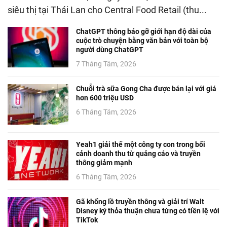
siêu thị tại Thái Lan cho Central Food Retail (thu...
ChatGPT thông báo gỡ giới hạn độ dài của
cuộc trò chuyện bằng văn bản với toàn bộ
người dùng ChatGPT
7 Tháng Tám, 2026
Chuỗi trà sữa Gong Cha được bán lại với giá
hơn 600 triệu USD
6 Tháng Tám, 2026
Yeah1 giải thể một công ty con trong bối
cảnh doanh thu từ quảng cáo và truyền
thông giảm mạnh
6 Tháng Tám, 2026
Gã khổng lồ truyền thông và giải trí Walt
Disney ký thỏa thuận chưa từng có tiền lệ với
TikTok