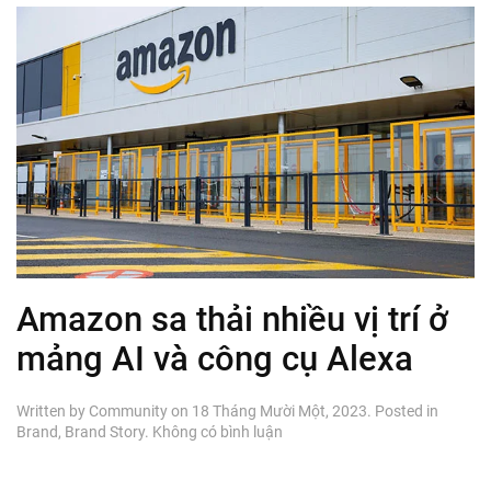
Amazon sa thải nhiều vị trí ở
mảng AI và công cụ Alexa
Written by
Community
on
18 Tháng Mười Một, 2023
. Posted in
ở
Brand
,
Brand Story
.
Không có bình luận
Amazon
sa