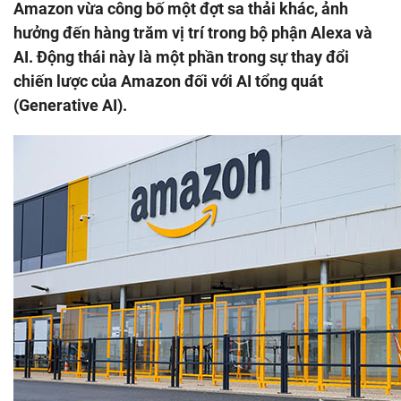
thải
Amazon vừa công bố một đợt sa thải khác, ảnh
nhiều
hưởng đến hàng trăm vị trí trong bộ phận Alexa và
vị
trí
AI. Động thái này là một phần trong sự thay đổi
ở
chiến lược của Amazon đối với AI tổng quát
mảng
(Generative AI).
AI
và
công
cụ
Alexa