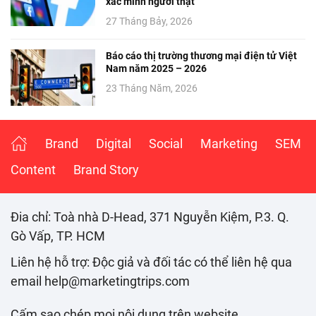
xác minh người thật
27 Tháng Bảy, 2026
Báo cáo thị trường thương mại điện tử Việt
Nam năm 2025 – 2026
23 Tháng Năm, 2026
Brand
Digital
Social
Marketing
SEM
Content
Brand Story
Đia chỉ: Toà nhà D-Head, 371 Nguyễn Kiệm, P.3. Q.
Gò Vấp, TP. HCM
Liên hệ hỗ trợ: Độc giả và đối tác có thể liên hệ qua
email help@marketingtrips.com
Cấm sao chép mọi nội dung trên website