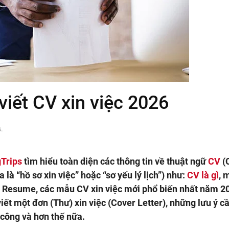
 viết CV xin việc 2026
s
.
Trips
tìm hiểu toàn diện các thông tin về thuật ngữ
CV
(
 là “hồ sơ xin việc” hoặc “sơ yếu lý lịch”) như:
CV là gì
, 
ới Resume, các mẫu CV xin việc mới phổ biến nhất năm 2
ết một đơn (Thư) xin việc (Cover Letter), những lưu ý cầ
 công và hơn thế nữa.