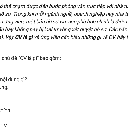
 có thể chạm được đến bước phỏng vấn trực tiếp với nhà t
c hồ sơ. Trong khi mỗi ngành nghề, doanh nghiệp hay nhà 
 ứng viên, một bản hồ sơ xin việc phù hợp chính là điểm
n hay không hay bị loại từ vòng xét duyệt hồ sơ. Các bản
e). Vậy
CV là gì
và ứng viên cần hiểu những gì về CV, hãy 
ề chủ đề “CV là gì” bao gồm:
ội dung gì?
ụng.
chỉnh.
 CV.