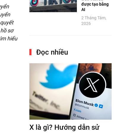
được tạo bằng
uyển
AI
tuyển
2 Tháng Tám,
 quyết
2026
 hồ sơ
tìm hiểu
Đọc nhiều
X là gì? Hướng dẫn sử