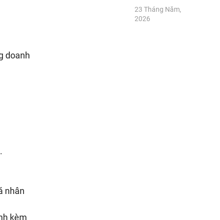
23 Tháng Năm,
2026
ng doanh
.
cá nhân
ính kèm