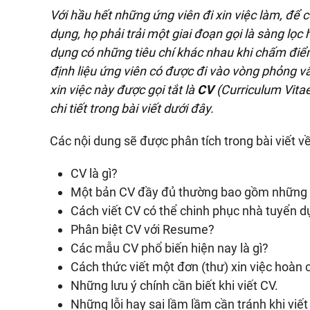
Với hầu hết những ứng viên đi xin việc làm, để
dụng, họ phải trải một giai đoạn gọi là sàng lọ
dụng có những tiêu chí khác nhau khi chấm điểm
định liệu ứng viên có được đi vào vòng phỏng vấ
xin việc này được gọi tắt là
CV
(Curriculum Vita
chi tiết trong bài viết dưới đây.
Các nội dung sẽ được phân tích trong bài viết v
CV là gì?
Một bản CV đầy đủ thường bao gồm những n
Cách viết CV có thể chinh phục nhà tuyển d
Phân biệt CV với Resume?
Các mẫu CV phổ biến hiện nay là gì?
Cách thức viết một đơn (thư) xin việc hoàn 
Những lưu ý chính cần biết khi viết CV.
Những lỗi hay sai lầm lầm cần tránh khi viết