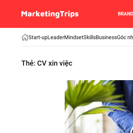
BRAN
Skip to main content
Start-up
Leader
Mindset
Skills
Business
Góc nh
Thẻ:
CV xin việc