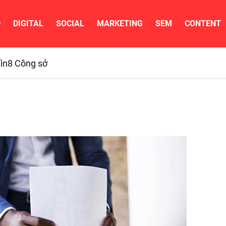
D
DIGITAL
SOCIAL
MARKETING
SEM
CONTENT
ìn
8 Công sở