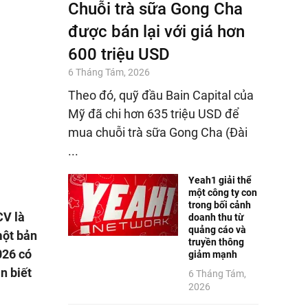
Chuỗi trà sữa Gong Cha
được bán lại với giá hơn
600 triệu USD
6 Tháng Tám, 2026
Theo đó, quỹ đầu Bain Capital của
Mỹ đã chi hơn 635 triệu USD để
mua chuỗi trà sữa Gong Cha (Đài
...
Yeah1 giải thể
một công ty con
trong bối cảnh
CV là
doanh thu từ
quảng cáo và
một bản
truyền thông
026 có
giảm mạnh
n biết
6 Tháng Tám,
2026