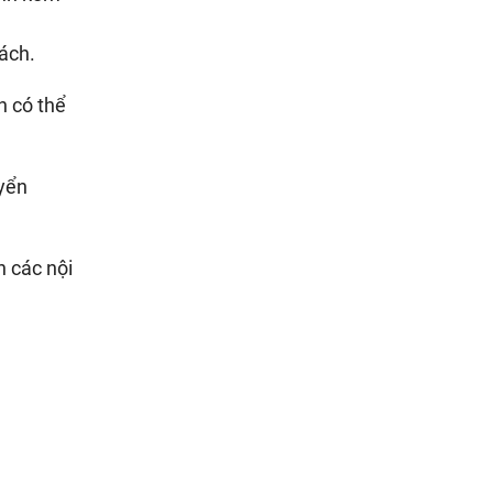
sách.
n có thể
uyển
n các nội