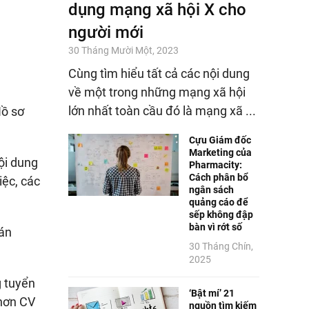
dụng mạng xã hội X cho
người mới
30 Tháng Mười Một, 2023
Cùng tìm hiểu tất cả các nội dung
về một trong những mạng xã hội
lớn nhất toàn cầu đó là mạng xã ...
Hồ sơ
Cựu Giám đốc
Marketing của
nội dung
Pharmacity:
Cách phân bổ
iệc, các
ngân sách
quảng cáo để
sếp không đập
bàn vì rớt số
 án
30 Tháng Chín,
2025
g tuyển
‘Bật mí’ 21
 hơn CV
nguồn tìm kiếm