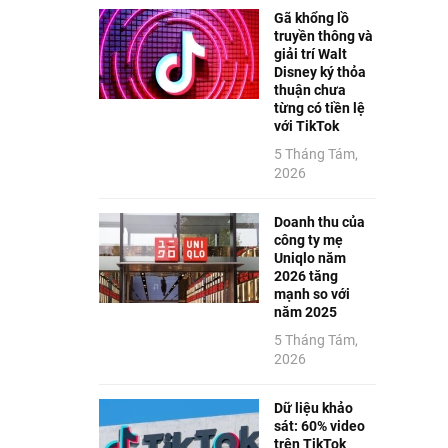
Gã khổng lồ
truyền thông và
giải trí Walt
Disney ký thỏa
thuận chưa
từng có tiền lệ
với TikTok
5 Tháng Tám,
2026
Doanh thu của
công ty mẹ
Uniqlo năm
2026 tăng
mạnh so với
năm 2025
5 Tháng Tám,
2026
Dữ liệu khảo
sát: 60% video
trên TikTok