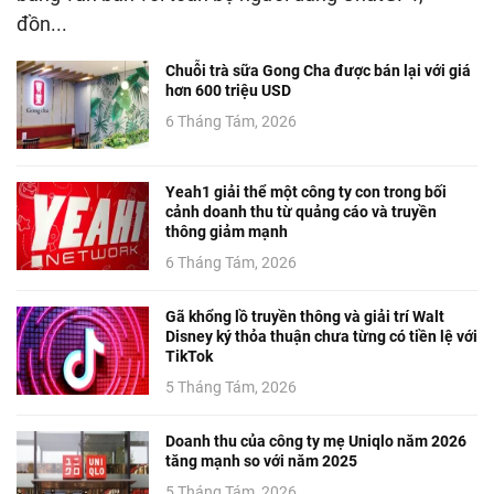
đồn...
Chuỗi trà sữa Gong Cha được bán lại với giá
hơn 600 triệu USD
6 Tháng Tám, 2026
Yeah1 giải thể một công ty con trong bối
cảnh doanh thu từ quảng cáo và truyền
thông giảm mạnh
6 Tháng Tám, 2026
Gã khổng lồ truyền thông và giải trí Walt
Disney ký thỏa thuận chưa từng có tiền lệ với
TikTok
5 Tháng Tám, 2026
Doanh thu của công ty mẹ Uniqlo năm 2026
tăng mạnh so với năm 2025
5 Tháng Tám, 2026