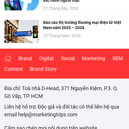
xác minh người thật
27 Tháng Bảy, 2026
Báo cáo thị trường thương mại điện tử Việt
Nam năm 2025 – 2026
23 Tháng Năm, 2026
Brand
Digital
Social
Marketing
SEM
Content
Brand Story
Đia chỉ: Toà nhà D-Head, 371 Nguyễn Kiệm, P.3. Q.
Gò Vấp, TP. HCM
Liên hệ hỗ trợ: Độc giả và đối tác có thể liên hệ qua
email help@marketingtrips.com
Cấm sao chép mọi nội dung trên website