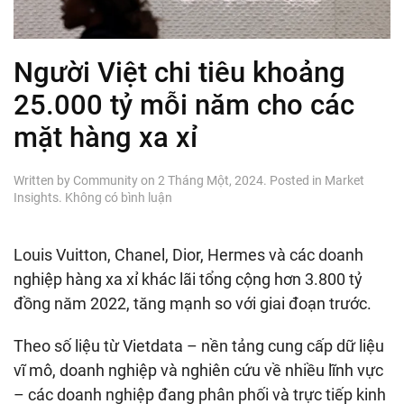
Người Việt chi tiêu khoảng
25.000 tỷ mỗi năm cho các
mặt hàng xa xỉ
Written by
Community
on
2 Tháng Một, 2024
. Posted in
Market
ở
Insights
.
Không có bình luận
Người
Việt
chi
Louis Vuitton, Chanel, Dior, Hermes và các doanh
tiêu
nghiệp hàng xa xỉ khác lãi tổng cộng hơn 3.800 tỷ
khoảng
25.000
đồng năm 2022, tăng mạnh so với giai đoạn trước.
tỷ
mỗi
Theo số liệu từ Vietdata – nền tảng cung cấp dữ liệu
năm
vĩ mô, doanh nghiệp và nghiên cứu về nhiều lĩnh vực
cho
các
– các doanh nghiệp đang phân phối và trực tiếp kinh
mặt