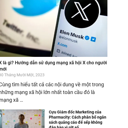
X là gì? Hướng dẫn sử dụng mạng xã hội X cho người
mới
30 Tháng Mười Một, 2023
Cùng tìm hiểu tất cả các nội dung về một trong
những mạng xã hội lớn nhất toàn cầu đó là
mạng xã …
Cựu Giám đốc Marketing của
Pharmacity: Cách phân bổ ngân
sách quảng cáo để sếp không
đập bàn vì rớt số