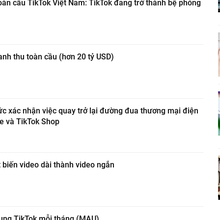
oàn cầu TikTok Việt Nam: TikTok đang trở thành bệ phóng
nh thu toàn cầu (hơn 20 tỷ USD)
c xác nhận việc quay trở lại đường đua thương mại điện
ee và TikTok Shop
 biến video dài thành video ngắn
dụng TikTok mỗi tháng (MAU)