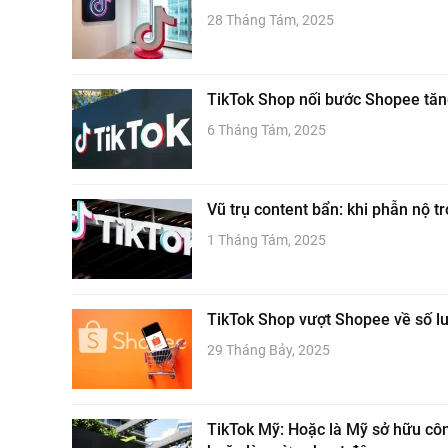
28 Tháng Tám, 2025
TikTok Shop nối bước Shopee tăng
6 Tháng Tám, 2025
Vũ trụ content bẩn: khi phẫn nộ t
1 Tháng Tám, 2025
TikTok Shop vượt Shopee về số l
29 Tháng Bảy, 2025
TikTok Mỹ: Hoặc là Mỹ sở hữu cô