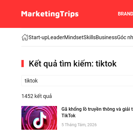
BRAN
Skip to main content
Start-up
Leader
Mindset
Skills
Business
Góc nh
Kết quả tìm kiếm: tiktok
1452 kết quả
Gã khổng lồ truyền thông và giải t
TikTok
5 Tháng Tám, 2026