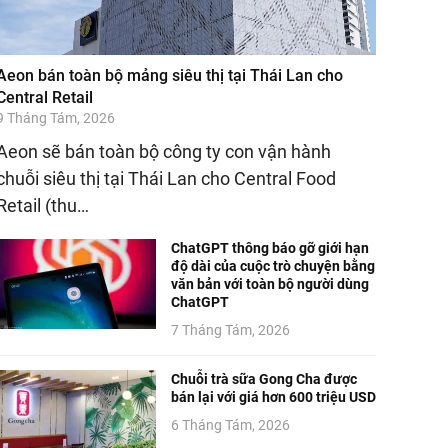
Aeon bán toàn bộ mảng siêu thị tại Thái Lan cho
Central Retail
9 Tháng Tám, 2026
Aeon sẽ bán toàn bộ công ty con vận hành
chuỗi siêu thị tại Thái Lan cho Central Food
Retail (thu…
ChatGPT thông báo gỡ giới hạn
độ dài của cuộc trò chuyện bằng
văn bản với toàn bộ người dùng
ChatGPT
7 Tháng Tám, 2026
Chuỗi trà sữa Gong Cha được
bán lại với giá hơn 600 triệu USD
6 Tháng Tám, 2026