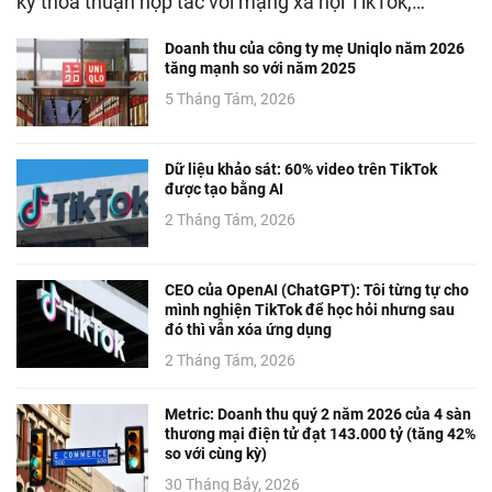
ký thỏa thuận hợp tác với mạng xã hội TikTok,…
Doanh thu của công ty mẹ Uniqlo năm 2026
tăng mạnh so với năm 2025
5 Tháng Tám, 2026
Dữ liệu khảo sát: 60% video trên TikTok
được tạo bằng AI
2 Tháng Tám, 2026
CEO của OpenAI (ChatGPT): Tôi từng tự cho
mình nghiện TikTok để học hỏi nhưng sau
đó thì vẫn xóa ứng dụng
2 Tháng Tám, 2026
Metric: Doanh thu quý 2 năm 2026 của 4 sàn
thương mại điện tử đạt 143.000 tỷ (tăng 42%
so với cùng kỳ)
30 Tháng Bảy, 2026