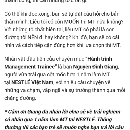
thành công, thì cần những tố chất gì.
Có thể khi đọc xong, bạn sẽ tự đặt câu hỏi cho bản
thân mình: Liệu tôi có còn MUỐN thi MT nữa không?
Với những tố chất hiện tại, liệu MT có phải là con
đường tôi NÊN đi hay không? Khi đó, bạn sẽ có cái
nhìn và cách tiếp cận đúng hơn khi lựa chọn thi MT.
Nhân vật đầu tiên của chuyên mục
“Hành trình
M
anagement
T
rainee
”
là bạn
Nguyễn Đình Giang
,
người vừa trải qua cột mốc hơn 1 năm làm MT
tại
NESTLÉ Việt Nam
, với nhiều câu chuyện về
những va chạm, vấp ngã và sự trưởng thành qua mỗi
chặng đường.
* Cảm ơn Giang đã nhận lời chia sẻ về trải nghiệm
cá nhân qua 1 năm làm MT tại NESTLÉ. Thông
thường thì các bạn trẻ sẽ muốn nghe bạn trả lời câu