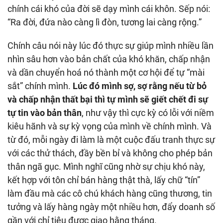
chính cái khó của đời sẽ dạy mình cái khôn. Sếp nói:
“Ra đời, đứa nào càng lì đòn, tương lai càng rộng.”
Chính câu nói này lúc đó thực sự giúp mình nhiều lần
nhìn sâu hơn vào bản chất của khó khăn, chấp nhận
và dần chuyển hoá nó thành một cơ hội để tự “mài
sắt” chính mình.
Lúc đó mình sợ, sợ rằng nếu từ bỏ
và chấp nhận thất bại thì tự mình sẽ giết chết đi sự
tự tin vào bản thân
,
như vậy thì cực kỳ có lỗi với niềm
kiêu hãnh và sự kỳ vọng của mình về chính mình. Và
từ đó, mỗi ngày đi làm là một cuộc đấu tranh thực sự
với các thử thách, đầy bền bỉ và không cho phép bản
thân ngã gục. Mình nghĩ cũng nhờ sự chịu khó này,
kết hợp với tôn chỉ bán hàng thật thà, lấy chữ “tín”
làm đầu mà các cô chú khách hàng cũng thương, tin
tưởng và lấy hàng ngày một nhiều hơn, đẩy doanh số
gần với chỉ tiêu được giao hằng tháng.