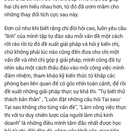
hai chị em hiểu nhau hơn, từ đó đã ươm mầm cho
những thay đổi tích cực sau này.
Đơn cử như khi biết rằng chị đòi hỏi cao, luôn yêu cầu
“lính” của mình tập tự đào sâu mỗi vấn đề một cách
rốt ráo rồi từ đó đề xuất giải pháp và hỏi ý kiến chị,
chứ không phải lúc nào cũng đến đưa cho chị một
vấn đề và nhờ chị góp ý giải pháp, mình cũng đã tự
nhìn sâu một cách thấu đáo vào mỗi công việc mình
đảm nhiệm, tham khảo kỹ kiến thức từ khắp các
phòng ban liên quan để có góc nhìn toàn cảnh, để rồi
đề xuất những giải pháp thực sự khả thi. “Tự biết thử
thách bản thân” , “Luôn đặt những câu hỏi Tại sao/
Tại sao không cho từng vấn đề”, “Làm công việc thực
thi với tư duy chiến lược của người làm chủ kinh
doanh” là những điều mình tâm đắc nhất được học
hỏi từ chị. Rồi dần dà, công việc khởi sắc, giao tiếp