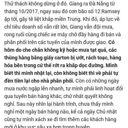
Thử thách không dừng ở đó. Giang ra Đà Nẵng từ
tháng 10/2017, ngay sau đó cơn bão số 12 Ramsey
ập tới, gây tê liệt khắp miền Trung. Khi đó, áp lực về
chỉ tiêu doanh số vẫn rất lớn, Giang vẫn đội mưa,
rong ruổi cùng chiếc xe máy chở đầy hàng đi bán và
phân phối trên các tuyến của mình được giao.
Có
hôm do che chắn không kỹ hoặc mưa tạt quá, các
thùng hàng bằng giấy carton bị ướt, rách toạc, hàng
hóa bên trong cứ thế rớt ra khắp dọc đường. Mình
biết thì mình nhặt lại, còn không biết thì về phải tự
đền tiền lại cho nhà phân phối.
Còn có những ngày
mưa nước ngập lên nhanh, tự mình phải linh hoạt đổi
qua tuyến bán hàng khác, chứ nhất quyết không
nghỉ. Sau này nhìn lại hành trình, chưa thấy mình
nghỉ một ngày bán hàng nào, kể cả ngày Chủ nhật
cũng tự mình xách xe đi tìm thêm các khách hàng
mới ở khu vực sâu xa hơn trong huyện.