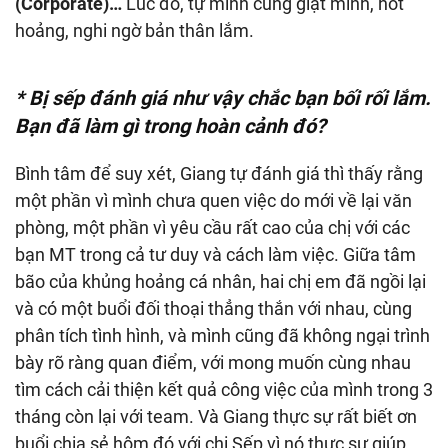
(Corporate)…
Lúc đó, tự mình cũng giật mình, hốt
hoảng, nghi ngờ bản thân lắm.
* Bị sếp đánh giá như vậy chắc bạn bối rối lắm.
Bạn
đã làm gì trong hoàn cảnh đó
?
Bình tâm để suy xét, Giang tự đánh giá thì thấy rằng
một phần vì mình chưa quen việc do mới về lại văn
phòng, một phần vì yêu cầu rất cao của chị với các
bạn MT trong cả tư duy và cách làm việc. Giữa tâm
bão của khủng hoảng cá nhân, hai chị em đã ngồi lại
và có một buổi đối thoại thẳng thắn với nhau, cùng
phân tích tình hình, và mình cũng đã không ngại trình
bày rõ ràng quan điểm, với mong muốn cùng nhau
tìm cách cải thiện kết quả công việc của mình trong 3
tháng còn lại với team. Và Giang thực sự rất biết ơn
buổi chia sẻ hôm đó với chị Sếp vì nó thực sự giúp