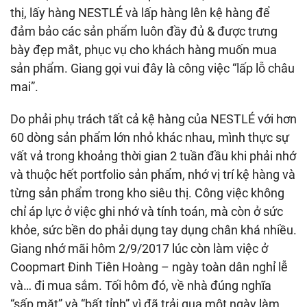
thị, lấy hàng NESTLÉ và lấp hàng lên kệ hàng để
đảm bảo các sản phẩm luôn đầy đủ & được trưng
bày đẹp mắt, phục vụ cho khách hàng muốn mua
sản phẩm. Giang gọi vui đây là công việc “lấp lỗ châu
mai”.
Do phải phụ trách tất cả kệ hàng của NESTLÉ với hơn
60 dòng sản phẩm lớn nhỏ khác nhau, mình thực sự
vất vả trong khoảng thời gian 2 tuần đầu khi phải nhớ
và thuộc hết portfolio sản phẩm, nhớ vị trí kệ hàng và
từng sản phẩm trong kho siêu thị. Công việc không
chỉ áp lực ở việc ghi nhớ và tính toán, mà còn ở sức
khỏe, sức bền do phải dụng tay dụng chân khá nhiều.
Giang nhớ mãi hôm 2/9/2017 lúc còn làm việc ở
Coopmart Đinh Tiên Hoàng – ngày toàn dân nghỉ lễ
và… đi mua sắm. Tối hôm đó, về nhà đúng nghĩa
“sấp mặt” và “bất tỉnh” vì đã trải qua một ngày làm