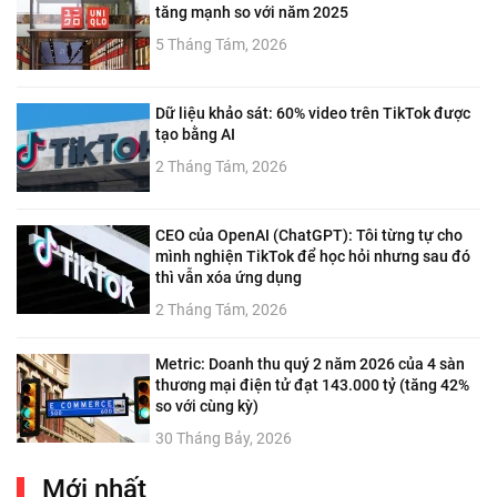
tăng mạnh so với năm 2025
5 Tháng Tám, 2026
Dữ liệu khảo sát: 60% video trên TikTok được
tạo bằng AI
2 Tháng Tám, 2026
CEO của OpenAI (ChatGPT): Tôi từng tự cho
mình nghiện TikTok để học hỏi nhưng sau đó
thì vẫn xóa ứng dụng
2 Tháng Tám, 2026
Metric: Doanh thu quý 2 năm 2026 của 4 sàn
thương mại điện tử đạt 143.000 tỷ (tăng 42%
so với cùng kỳ)
30 Tháng Bảy, 2026
Mới nhất