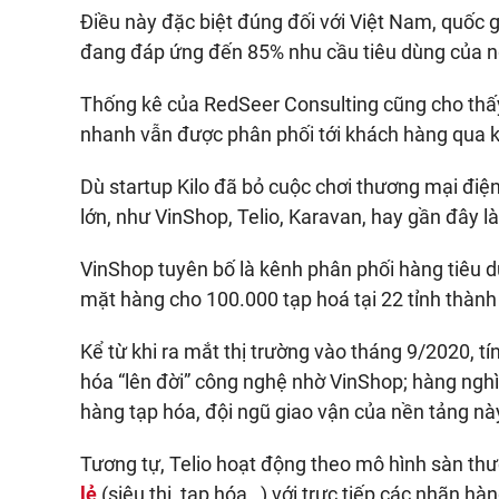
Điều này đặc biệt đúng đối với Việt Nam, quốc g
đang đáp ứng đến 85% nhu cầu tiêu dùng của n
Thống kê của RedSeer Consulting cũng cho thấ
nhanh vẫn được phân phối tới khách hàng qua k
Dù startup Kilo đã bỏ cuộc chơi thương mại điệ
lớn, như VinShop, Telio, Karavan, hay gần đây là
VinShop tuyên bố là kênh phân phối hàng tiêu 
mặt hàng cho 100.000 tạp hoá tại 22 tỉnh thành
Kể từ khi ra mắt thị trường vào tháng 9/2020, tí
hóa “lên đời” công nghệ nhờ VinShop; hàng ngh
hàng tạp hóa, đội ngũ giao vận của nền tảng nà
Tương tự, Telio hoạt động theo mô hình sàn thươ
lẻ
(siêu thị, tạp hóa…) với trực tiếp các nhãn h