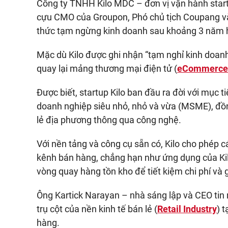
Công ty TNHH Kilo MDC – đơn vị vận hành startu
cựu CMO của Groupon, Phó chủ tịch Coupang và
thức tạm ngừng kinh doanh sau khoảng 3 năm 
Mặc dù Kilo được ghi nhận “tạm nghỉ kinh doanh
quay lại mảng thương mại điện tử (
eCommerce
Được biết, startup Kilo ban đầu ra đời với mục ti
doanh nghiệp siêu nhỏ, nhỏ và vừa (MSME), đồn
lẻ địa phương thông qua công nghệ.
Với nền tảng và công cụ sẵn có, Kilo cho phép c
kênh bán hàng, chẳng hạn như ứng dụng của Ki
vòng quay hàng tồn kho để tiết kiệm chi phí và g
Ông Kartick Narayan – nhà sáng lập và CEO tin 
trụ cột của nền kinh tế bán lẻ (
Retail Industry
) 
hàng.