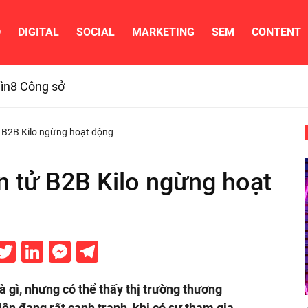
D
DIGITAL
SOCIAL
MARKETING
SEM
CONTENT
ìn
8 Công sở
ử B2B Kilo ngừng hoạt động
n tử B2B Kilo ngừng hoạt
acebook
Twitter
LinkedIn
Messenger
Telegram
à gì, nhưng có thể thấy thị trường thương
n đang rất cạnh tranh, khi có sự tham gia