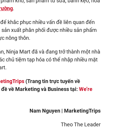
 phẩm khô, sản phẩm từ sữa, bánh kẹo, hóa
trường
.
 để khắc phục nhiều vấn đề liên quan đến
à sản xuất phân phối được nhiều sản phẩm
ực nông thôn.
ian, Ninja Mart đã và đang trở thành một nhà
các chủ tiệm tạp hóa có thể nhập nhiều mặt
rt.
etingTrips
(Trang tin trực tuyến về
 đề về Marketing và Business tại:
We’re
Nam Nguyen | MarketingTrips
Theo The Leader