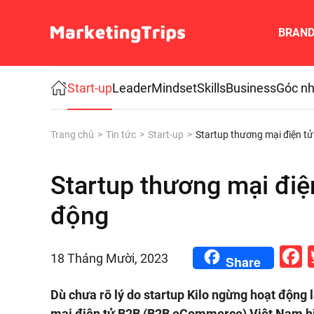
BRAN
Skip to main content
Start-up
Leader
Mindset
Skills
Business
Góc nh
Trang chủ
Tin tức
Start-up
Startup thương mại điện t
Startup thương mại điệ
động
F
18 Tháng Mười, 2023
Share
Dù chưa rõ lý do startup Kilo ngừng hoạt động l
mại điện tử B2B (B2B eCommerce) Việt Nam hiệ