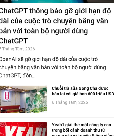
ChatGPT thông báo gỡ giới hạn độ
dài của cuộc trò chuyện bằng văn
bản với toàn bộ người dùng
ChatGPT
7 Tháng Tám, 2026
OpenAI sẽ gỡ giới hạn độ dài của cuộc trò
chuyện bằng văn bản với toàn bộ người dùng
ChatGPT, đồn…
Chuỗi trà sữa Gong Cha được
bán lại với giá hơn 600 triệu USD
6 Tháng Tám, 2026
Yeah1 giải thể một công ty con
trong bối cảnh doanh thu từ
quảng cáo và truyền thông giảm