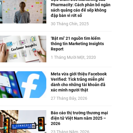
Pharmacity: Cách phân bổ ngân
sách quảng cáo để sếp không
đập bàn vì rớt số
30 Tháng Chín, 2025
‘Bật mí’ 21 nguồn tìm kiếm
thông tin Marketing Insights
Report
1 Tháng Mười Một, 2020
Meta vừa giới thiệu Facebook
Verified: Tick trắng miễn phí
dành cho những tài khoản đã
xác minh người thật
27 Tháng Bảy, 2026
Báo cáo thị trường thương mại
điện tử Việt Nam năm 2025 –
2026
23 Tháng Năm, 2026