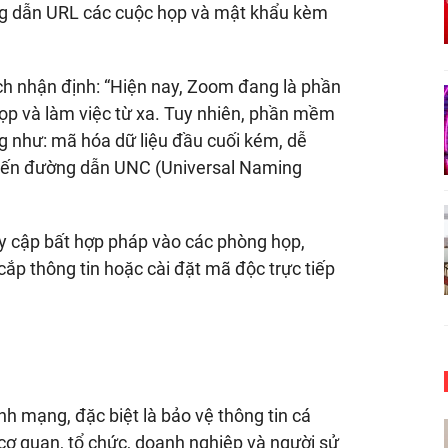
ng dẫn URL các cuộc họp và mật khẩu kèm
h nhận định: “Hiện nay, Zoom đang là phần
ọp và làm việc từ xa. Tuy nhiên, phần mềm
g như: mã hóa dữ liệu đầu cuối kém, dễ
n đến đường dẫn UNC (Universal Naming
ruy cập bất hợp pháp vào các phòng họp,
cắp thông tin hoặc cài đặt mã độc trực tiếp
h mạng, đặc biệt là bảo vệ thông tin cá
 cơ quan, tổ chức, doanh nghiệp và người sử