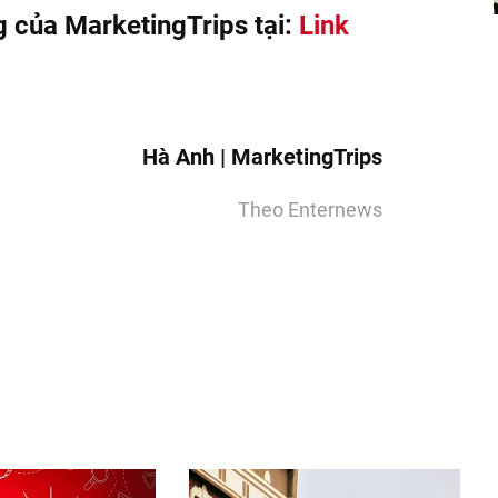
 của MarketingTrips tại:
Link
Hà Anh | MarketingTrips
Theo
Enternews
nger
egram