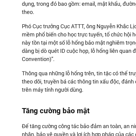
dụng, trong đó bao gồm: email, mật khẩu, đườ
theo.
Phó Cục trưởng Cục ATTT, ông Nguyễn Khắc Lịc
mềm phổ biến cho học trực tuyến, tổ chức hội h
này tồn tại một số lỗ hổng bảo mật nghiêm trọn
dàng bị dò quét ID cuộc họp, lỗ hổng liên qua
Convention)”.
Thông qua những lỗ hổng trên, tin tặc có thể t
theo dõi, truyền bá các thông tin xấu độc, đánh 
trên máy tính người dùng.
Tăng cường bảo mật
Để tăng cường công tác bảo đảm an toàn, an nin
nhân, bảo vệ quyền và lợi ích hợp pháp của các