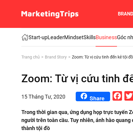
BRAN
Skip to main content
Start-up
Leader
Mindset
Skills
Business
Góc nh
Trang chủ
Brand Story
Zoom: Từ vị cứu tinh đến kẻ tội đồ
Zoom: Từ vị cứu tinh đế
Fa
15 Tháng Tư, 2020
Share
Trong thời gian qua, ứng dụng họp trực tuyến Z
người trên toàn cầu. Tuy nhiên, ánh hào quang 
thành tội đồ