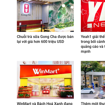
Chuỗi trà sữa Gong Cha được bán
Yeah1 giải thể
lại với giá hơn 600 triệu USD
trong bối cảnh
quảng cáo và 
mạnh
WinMart và Bách Hoá Xanh đang
Thêm một thươ