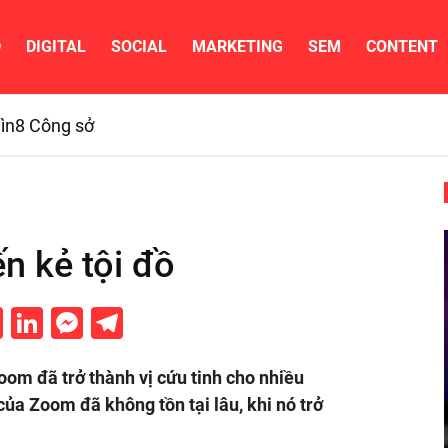
D
DIGITAL
SOCIAL
MARKETING
SEM
CONTENT
ìn
8 Công sở
n kẻ tội đồ
cebook
Twitter
LinkedIn
Messenger
Telegram
oom đã trở thành vị cứu tinh cho nhiều
của Zoom đã không tồn tại lâu, khi nó trở