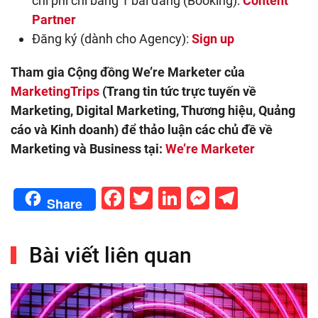
chi phí chỉ bằng 1 bài đăng (Booking):
Content
Partner
Đăng ký (dành cho Agency):
Sign up
Tham gia Cộng đồng We’re Marketer của
MarketingTrips
(Trang tin tức trực tuyến về
Marketing, Digital Marketing, Thương hiệu, Quảng
cáo và Kinh doanh) để thảo luận các chủ đề về
Marketing và Business tại:
We’re Marketer
Facebook
Twitter
LinkedIn
Messenge
Telegr
Share
Bài viết liên quan