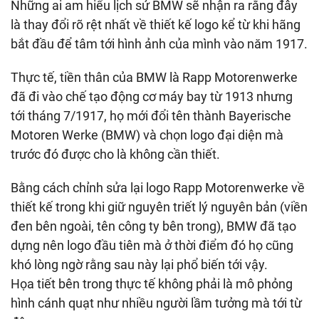
Những ai am hiểu lịch sử BMW sẽ nhận ra rằng đây
là thay đổi rõ rệt nhất về thiết kế logo kể từ khi hãng
bắt đầu để tâm tới hình ảnh của mình vào năm 1917.
Thực tế, tiền thân của BMW là Rapp Motorenwerke
đã đi vào chế tạo động cơ máy bay từ 1913 nhưng
tới tháng 7/1917, họ mới đổi tên thành Bayerische
Motoren Werke (BMW) và chọn logo đại diện mà
trước đó được cho là không cần thiết.
Bằng cách chỉnh sửa lại logo Rapp Motorenwerke về
thiết kế trong khi giữ nguyên triết lý nguyên bản (viền
đen bên ngoài, tên công ty bên trong), BMW đã tạo
dựng nên logo đầu tiên mà ở thời điểm đó họ cũng
khó lòng ngờ rằng sau này lại phổ biến tới vậy.
Họa tiết bên trong thực tế không phải là mô phỏng
hình cánh quạt như nhiều người lầm tưởng mà tới từ