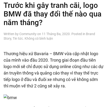
Trước khi gây tranh cãi, logo
BMW đã thay đổi thế nào qua
năm tháng?
Written by
Community
on
11 Tháng Ba, 2020
. Posted in
Brand
ở
Story
,
Tin tức
.
Không có bình luận
Trước
khi
gây
Thương hiệu xứ Bavaria – BMW vừa cập nhật logo
tranh
của mình vào đầu 2020. Trong giai đoạn đầu tiên
cãi,
logo
logo mới sẽ chỉ được sử dụng online cũng như các dự
BMW
án truyền thông và quảng cáo thay vì thay thế trực
đã
tiếp logo ở đầu và đuôi xe nhưng có vẻ không sớm
thay
đổi
thì muộn vế thứ 2 cũng sẽ xảy ra.
thế
nào
qua
năm
tháng?