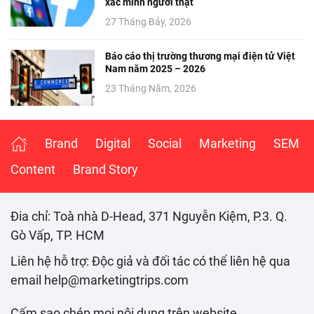
xác minh người thật
27 Tháng Bảy, 2026
Báo cáo thị trường thương mại điện tử Việt
Nam năm 2025 – 2026
23 Tháng Năm, 2026
Brand
Digital
Social
Marketing
SEM
Content
Brand Story
Đia chỉ: Toà nhà D-Head, 371 Nguyễn Kiệm, P.3. Q.
Gò Vấp, TP. HCM
Liên hệ hỗ trợ: Độc giả và đối tác có thể liên hệ qua
email help@marketingtrips.com
Cấm sao chép mọi nội dung trên website