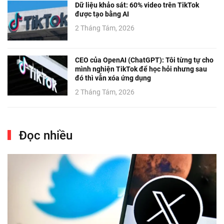
Dữ liệu khảo sát: 60% video trên TikTok
được tạo bằng AI
2 Tháng Tám, 2026
CEO của OpenAI (ChatGPT): Tôi từng tự cho
mình nghiện TikTok để học hỏi nhưng sau
đó thì vẫn xóa ứng dụng
2 Tháng Tám, 2026
Đọc nhiều