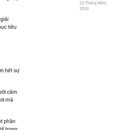
23 Tháng Năm,
2026
giải
mục tiêu
ơn hết sự
gười cảm
nơi mà
ột phần
tế trong