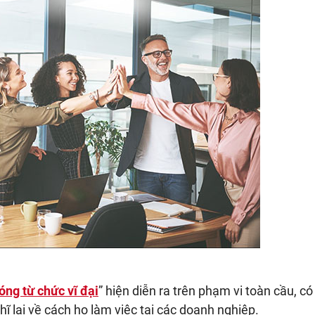
óng từ chức vĩ đại
” hiện diễn ra trên phạm vi toàn cầu, có
 lại về cách họ làm việc tại các doanh nghiệp.