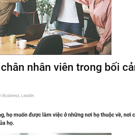
 chân nhân viên trong bối c
in
Business
,
Leader
.
g, họ muốn được làm việc ở những nơi họ thuộc về, nơi c
ủa họ.