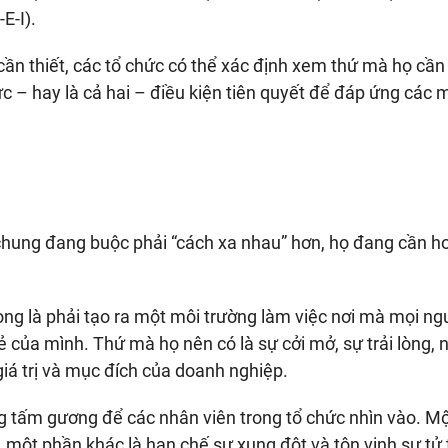
E-I).
cần thiết, các tổ chức có thể xác định xem thứ mà họ cần 
ức – hay là cả hai – điều kiện tiên quyết để đáp ứng các 
i chung đang buộc phải “cách xa nhau” hơn, họ đang cần h
rọng là phải tạo ra một môi trường làm việc nơi mà mọi n
ẻ của mình. Thứ mà họ nên có là sự cởi mở, sự trải lòng, 
giá trị và mục đích của doanh nghiệp.
g tấm gương để các nhân viên trong tổ chức nhìn vào. M
, một phần khác là hạn chế sự xung đột và tôn vinh sự tử 