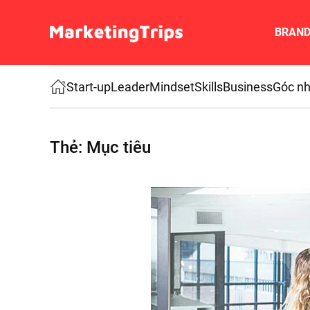
BRAN
Skip to main content
Start-up
Leader
Mindset
Skills
Business
Góc nh
Thẻ:
Mục tiêu