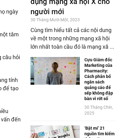
dụng mạng xã hội X cho
người mới
 họ ngày
30 Tháng Mười Một, 2023
Cùng tìm hiểu tất cả các nội dung
 một tâm
về một trong những mạng xã hội
lớn nhất toàn cầu đó là mạng xã ...
g câu hỏi
Cựu Giám đốc
Marketing của
Pharmacity:
Cách phân bổ
ang tính
ngân sách
quảng cáo để
ào để tạo
sếp không đập
bàn vì rớt số
30 Tháng Chín,
hiều
2025
g vấn đến
‘Bật mí’ 21
nguồn tìm kiếm