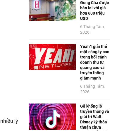
Gong Cha được
bán lại với giá
hơn 600 triệu
USD
6 Tháng Tám,
2026
Yeah1 giải thể
một công ty con
trong bối cảnh
doanh thu từ
quảng cáo và
truyền thông
giảm mạnh
6 Tháng Tám,
2026
Gã khổng lồ
truyền thông và
giải trí Walt
 nhiều lý
Disney ký thỏa
thuận chưa