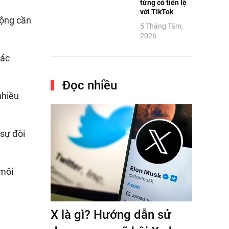
từng có tiền lệ
với TikTok
động cần
5 Tháng Tám,
2026
các
Đọc nhiều
nhiều
 sự đòi
 môi
X là gì? Hướng dẫn sử