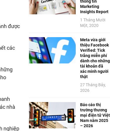
thông tin
Marketing
Insights Report
1 Tháng Mười
Một, 2020
ránh được
Meta vừa giới
thiệu Facebook
hết các
Verified: Tick
trắng miễn phí
dành cho những
tài khoản đã
 những
xác minh người
thật
cho
27 Tháng Bảy,
2026
doanh
Báo cáo thị
các nhà
trường thương
mại điện tử Việt
Nam năm 2025
– 2026
h nghiệp