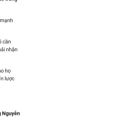
n mạnh
ó cần
hải nhận
ho họ
ến lược
g Nguyễn