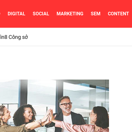
D
DIGITAL
SOCIAL
MARKETING
SEM
CONTENT
ìn
8 Công sở