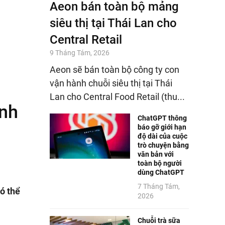
Aeon bán toàn bộ mảng
siêu thị tại Thái Lan cho
Central Retail
9 Tháng Tám, 2026
Aeon sẽ bán toàn bộ công ty con
vận hành chuỗi siêu thị tại Thái
Lan cho Central Food Retail (thu...
ảnh
ChatGPT thông
báo gỡ giới hạn
độ dài của cuộc
trò chuyện bằng
văn bản với
toàn bộ người
dùng ChatGPT
7 Tháng Tám,
ó thể
2026
Chuỗi trà sữa