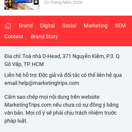
23 Tháng Năm, 2026
Brand
Digital
Social
Marketing
SEM
Content
Brand Story
Đia chỉ: Toà nhà D-Head, 371 Nguyễn Kiệm, P.3. Q.
Gò Vấp, TP. HCM
Liên hệ hỗ trợ: Độc giả và đối tác có thể liên hệ qua
email help@marketingtrips.com
Cấm sao chép mọi nội dung trên website
MarketingTrips.com nếu chưa có sự đồng ý bằng
văn bản. Mọi cố ý sẽ phải chịu trách nhiệm trước
pháp luật.