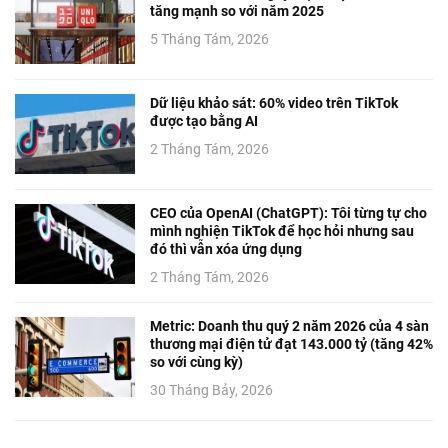
tăng mạnh so với năm 2025
5 Tháng Tám, 2026
Dữ liệu khảo sát: 60% video trên TikTok
được tạo bằng AI
2 Tháng Tám, 2026
CEO của OpenAI (ChatGPT): Tôi từng tự cho
mình nghiện TikTok để học hỏi nhưng sau
đó thì vẫn xóa ứng dụng
2 Tháng Tám, 2026
Metric: Doanh thu quý 2 năm 2026 của 4 sàn
thương mại điện tử đạt 143.000 tỷ (tăng 42%
so với cùng kỳ)
30 Tháng Bảy, 2026