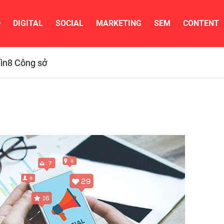
D
DIGITAL
SOCIAL
MARKETING
SEM
CONTENT
ìn
8 Công sở