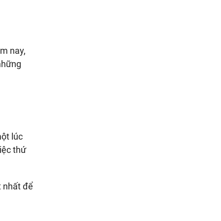
ăm nay,
 những
ột lúc
iệc thứ
 nhất để