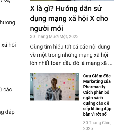
X là gì? Hướng dẫn sử
dụng mạng xã hội X cho
thương
người mới
30 Tháng Mười Một, 2023
 xã hội
Cùng tìm hiểu tất cả các nội dung
về một trong những mạng xã hội
lớn nhất toàn cầu đó là mạng xã ...
Cựu Giám đốc
Marketing của
Pharmacity:
ừ các
Cách phân bổ
ngân sách
quảng cáo để
sếp không đập
ng đáp
bàn vì rớt số
30 Tháng Chín,
2025