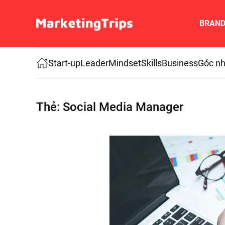
BRAN
Skip to main content
Start-up
Leader
Mindset
Skills
Business
Góc nh
Thẻ:
Social Media Manager