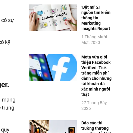
‘Bật mí’ 21
nguồn tìm kiếm
thông tin
 có sự
Marketing
Insights Report
1 Tháng Mười
có kỹ
Một, 2020
Meta vừa giới
thiệu Facebook
Verified: Tick
trắng miễn phí
dành cho những
er.
tài khoản đã
xác minh người
thật
he mạng
27 Tháng Bảy,
c trung
2026
Báo cáo thị
trường thương
 quy