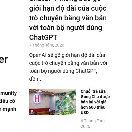
giới hạn độ dài của cuộc
trò chuyện bằng văn bản
với toàn bộ người dùng
ChatGPT
7 Tháng Tám, 2026
OpenAI sẽ gỡ giới hạn độ dài của
er
cuộc trò chuyện bằng văn bản với
toàn bộ người dùng ChatGPT,
đồn...
Chuỗi trà sữa
mmunity
Gong Cha được
 đều có
bán lại với giá
hơn 600 triệu
ển mạnh
USD
6 Tháng Tám,
2026