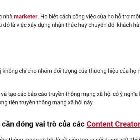
ác nhà
marketer
. Họ biết cách công việc của họ hỗ trợ m
ù đó là việc xây dựng nhận thức hay chuyển đổi khách h
rị không chỉ cho nhóm đối tượng của thương hiệu của họ
và tạo các báo cáo truyền thông mạng xã hội có ý nghĩa 
ơng tiện truyền thông mạng xã hội này.
 cần đóng vai trò của các
Content Creator
n thông mạng xã hội là về việc tạo ra nội dung: viết, thiế