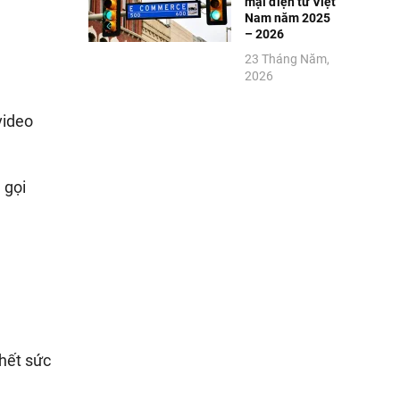
mại điện tử Việt
Nam năm 2025
– 2026
23 Tháng Năm,
2026
video
 gọi
 hết sức