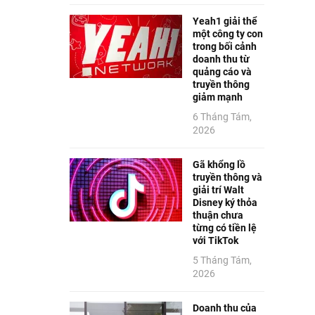
Yeah1 giải thể
một công ty con
trong bối cảnh
doanh thu từ
quảng cáo và
truyền thông
giảm mạnh
6 Tháng Tám,
2026
Gã khổng lồ
truyền thông và
giải trí Walt
Disney ký thỏa
thuận chưa
từng có tiền lệ
với TikTok
5 Tháng Tám,
2026
Doanh thu của