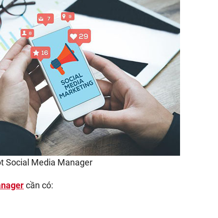
ột Social Media Manager
anager
cần có: