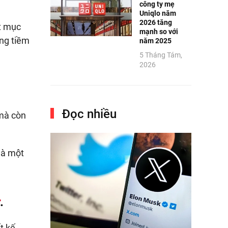
công ty mẹ
Uniqlo năm
2026 tăng
ột mục
mạnh so với
àng tiềm
năm 2025
5 Tháng Tám,
2026
Đọc nhiều
 mà còn
là một
.
t kế,