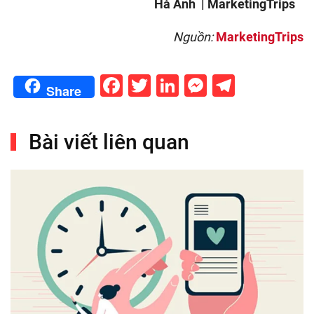
Hà Anh
| MarketingTrips
Nguồn:
MarketingTrips
Facebook
Twitter
LinkedIn
Messenge
Telegr
Share
Bài viết liên quan