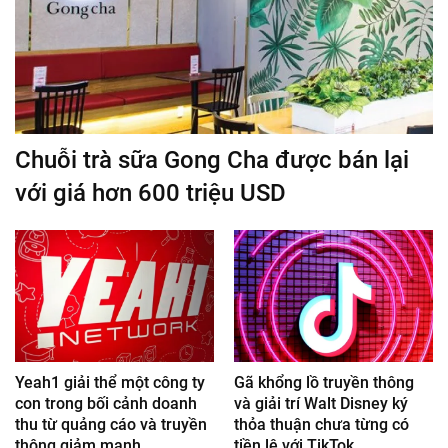
Chuỗi trà sữa Gong Cha được bán lại
với giá hơn 600 triệu USD
Yeah1 giải thể một công ty
Gã khổng lồ truyền thông
con trong bối cảnh doanh
và giải trí Walt Disney ký
thu từ quảng cáo và truyền
thỏa thuận chưa từng có
thông giảm mạnh
tiền lệ với TikTok