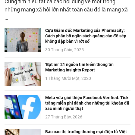
Cùng tìm hiểu tất cả các nội dung về một trong
những mạng xã hội lớn nhất toàn cầu đó là mạng xã
…
Cựu Giám đốc Marketing của Pharmacity:
Cách phân bổ ngân sách quảng cáo để sếp
không đập bàn vì rớt số
30 Tháng Chín, 2025
‘Bật mí’ 21 nguồn tìm kiếm thông tin
Marketing Insights Report
1 Tháng Mười Một, 2020
Meta vừa giới thiệu Facebook Verified: Tick
trắng miễn phí dành cho những tài khoản đã
xác minh người thật
27 Tháng Bảy, 2026
Báo cáo thị trường thương mại điện tử Việt