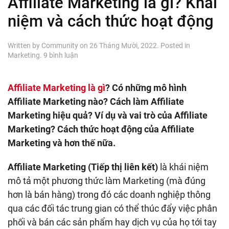
Affiliate Marketing là gì? Khái
niệm và cách thức hoạt động
Written by
Community
on
26 Tháng Mười, 2022
. Posted in
ở
Marketing
.
9 bình luận
Affiliate
Marketing
là
Affiliate Marketing là gì
? Có những mô hình
gì?
Affiliate Marketing nào? Cách làm Affiliate
Khái
niệm
Marketing hiệu quả? Ví dụ và vai trò của Affiliate
và
Marketing? Cách thức hoạt động của Affiliate
cách
Marketing và hơn thế nữa.
thức
hoạt
động
Affiliate Marketing (Tiếp thị liên kết)
là khái niệm
mô tả một phương thức làm Marketing (mà đúng
hơn là bán hàng) trong đó các doanh nghiệp thông
qua các đối tác trung gian có thể thúc đẩy việc phân
phối và bán các sản phẩm hay dịch vụ của họ tới tay