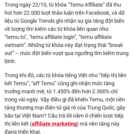
Trong ngày 22/10, từ khóa “Temu Affiliate” đã thu
hút hơn 22.000 lượt thảo luận trên Facebook, và dữ
liệu từ Google Trends ghi nhận sự gia tăng đột biến
về lượng tìm kiếm các từ khóa liên quan như
“temu.to”, “temu affiliate login”, “temu affiliate
vietnam”. Những từ khóa này đạt trạng thái “break
out” – mức đột biến vượt qua ngưỡng tìm kiếm trung
bình.
Trong khi đó, các từ khóa tiếng Việt như “tiếp thị liên
kết Temu”, “aff Temu” cũng ghi nhận mức tăng
trưởng mạnh mẽ, từ 1.450% đến hơn 2.300% chỉ
trong vài ngày. Vậy điều gì đã khiến Temu, một nền
tảng thương mại điện tử giá rẻ của Trung Quốc, gây
bão tại Việt Nam? Câu trả lời nằm ở chiến lược tiếp
thị liên kết (
affiliate marketing
) mà nền tảng này
đang triển khai.