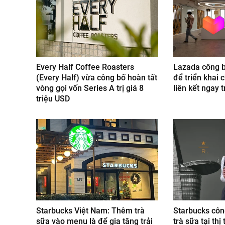
Every Half Coffee Roasters
Lazada công b
(Every Half) vừa công bố hoàn tất
để triển khai c
vòng gọi vốn Series A trị giá 8
liên kết ngay 
triệu USD
Starbucks Việt Nam: Thêm trà
Starbucks côn
sữa vào menu là để gia tăng trải
trà sữa tại th