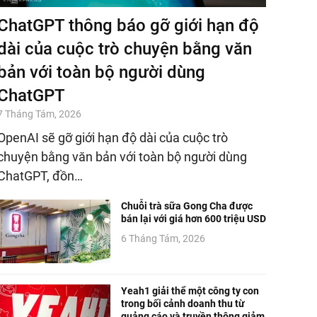
ChatGPT thông báo gỡ giới hạn độ
dài của cuộc trò chuyện bằng văn
bản với toàn bộ người dùng
ChatGPT
7 Tháng Tám, 2026
OpenAI sẽ gỡ giới hạn độ dài của cuộc trò
chuyện bằng văn bản với toàn bộ người dùng
ChatGPT, đồn…
Chuỗi trà sữa Gong Cha được
bán lại với giá hơn 600 triệu USD
6 Tháng Tám, 2026
Yeah1 giải thể một công ty con
trong bối cảnh doanh thu từ
quảng cáo và truyền thông giảm