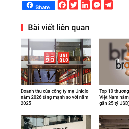
Facebook
Twitter
LinkedIn
Messe
Tel
Share
Bài viết liên quan
Doanh thu của công ty mẹ Uniqlo
Top 10 thương 
năm 2026 tăng mạnh so với năm
Việt Nam năm 
2025
gần 25 tỷ USD