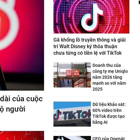
Gã khổng lồ truyền thông và giải
trí Walt Disney ký thỏa thuận
chưa từng có tiền lệ với TikTok
Doanh thu của
công ty mẹ Uniqlo
năm 2026 tăng
mạnh so với năm
2025
 dài của cuộc
Dữ liệu khảo sát:
bộ người
60% video trên
TikTok được tạo
bằng AI
CEO của OpenAI