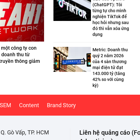
(ChatGPT): Tôi
từng tự cho mình
nghiện TikTok để
học hỏi nhưng sau
đó thì vẫn xóa ứng
dụng
 một công ty con
Metric: Doanh thu
 doanh thu từ
quý 2 năm 2026
truyền thông giảm
của 4 sàn thương
mại điện tử đạt
143.000 tỷ (tăng
42% so với cùng
kỳ)
SEM
Content
Brand Story
Liên hệ quảng cáo (Fo
. Q. Gò Vấp, TP. HCM