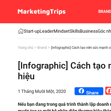
BRAN
Skip to main content
Start-up
Leader
Mindset
Skills
Business
Góc nh
Trang chủ
Brand
[Infographic] Cách tạo nên sức mạnh 
[Infographic] Cách tạo
hiệu
1 Tháng Mười Một, 2020
Share
Nếu bạn đang trong quá trình thành lập doanh
muốn tạo ra một bộ nhận diện thương hiệu thàn