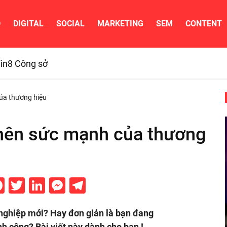
D
DIGITAL
SOCIAL
MARKETING
SEM
CONTENT
ìn
8 Công sở
của thương hiệu
 nên sức mạnh của thương
Facebook
Twitter
LinkedIn
Messenger
Telegram
 nghiệp mới? Hay đơn giản là bạn đang
h công? Bài viết này dành cho bạn !