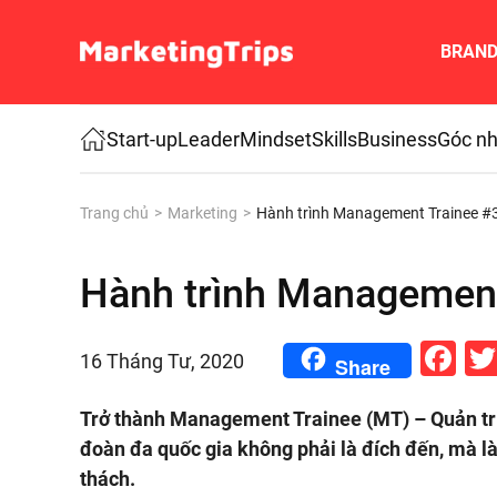
BRAN
Skip to main content
Start-up
Leader
Mindset
Skills
Business
Góc nh
Trang chủ
Marketing
Hành trình Management Trainee #
Hành trình Management
Fa
16 Tháng Tư, 2020
Share
Trở thành Management Trainee (MT) – Quản trị v
đoàn đa quốc gia không phải là đích đến, mà l
thách.