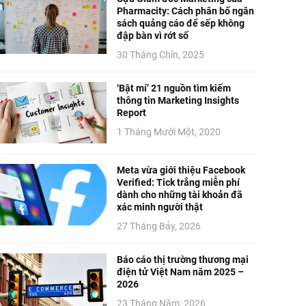
Pharmacity: Cách phân bổ ngân
sách quảng cáo để sếp không
đập bàn vì rớt số
30 Tháng Chín, 2025
‘Bật mí’ 21 nguồn tìm kiếm
thông tin Marketing Insights
Report
1 Tháng Mười Một, 2020
Meta vừa giới thiệu Facebook
Verified: Tick trắng miễn phí
dành cho những tài khoản đã
xác minh người thật
27 Tháng Bảy, 2026
Báo cáo thị trường thương mại
điện tử Việt Nam năm 2025 –
2026
23 Tháng Năm, 2026