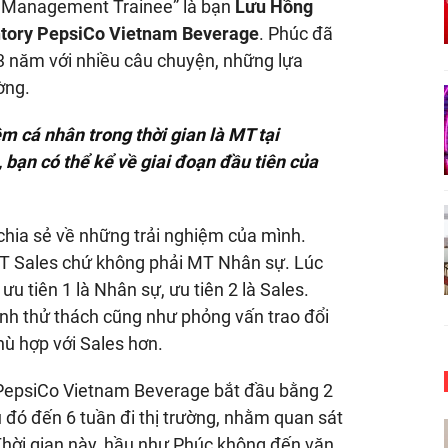
h Management Trainee” là bạn
Lưu Hồng
ntory PepsiCo Vietnam Beverage
. Phúc đã
3 năm với nhiều câu chuyện, những lựa
ờng.
m cá nhân trong thời gian là MT tại
bạn có thể kể về giai đoạn đầu tiên của
hia sẻ về những trải nghiệm của mình.
í MT Sales chứ không phải MT Nhân sự. Lúc
 tiên 1 là Nhân sự, ưu tiên 2 là Sales.
ình thử thách cũng như phỏng vấn trao đổi
hù hợp với Sales hơn.
 PepsiCo Vietnam Beverage bắt đầu bằng 2
 đó đến 6 tuần đi thị trường, nhằm quan sát
Thời gian này, hầu như Phúc không đến văn