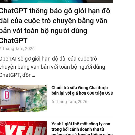
ChatGPT thông báo gỡ giới hạn độ
dài của cuộc trò chuyện bằng văn
bản với toàn bộ người dùng
ChatGPT
7 Tháng Tám, 2026
OpenAI sẽ gỡ giới hạn độ dài của cuộc trò
chuyện bằng văn bản với toàn bộ người dùng
ChatGPT, đồn…
Chuỗi trà sữa Gong Cha được
bán lại với giá hơn 600 triệu USD
6 Tháng Tám, 2026
Yeah1 giải thể một công ty con
trong bối cảnh doanh thu từ
quảng cáo và truyền thông giảm