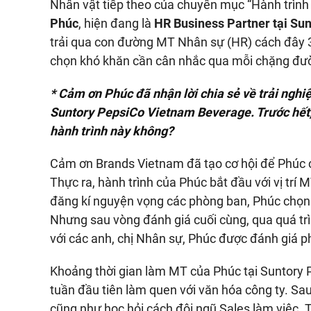
Nhân vật tiếp theo của chuyên mục “Hành trìn
Phúc
, hiện đang là
HR Business Partner tại Su
trải qua con đường MT Nhân sự (HR) cách đây 
chọn khó khăn cần cân nhắc qua mỗi chặng đư
* Cảm ơn Phúc đã nhận lời chia sẻ về trải nghiệ
Suntory PepsiCo Vietnam Beverage. Trước hết, 
hành trình này không?
Cảm ơn Brands Vietnam đã tạo cơ hội để Phúc c
Thực ra, hành trình của Phúc bắt đầu với vị tr
đăng kí nguyện vọng các phòng ban, Phúc chọn ưu
Nhưng sau vòng đánh giá cuối cùng, qua quá tr
với các anh, chị Nhân sự, Phúc được đánh giá p
Khoảng thời gian làm MT của Phúc tại Suntory
tuần đầu tiên làm quen với văn hóa công ty. Sau
cũng như học hỏi cách đội ngũ Sales làm việc. 