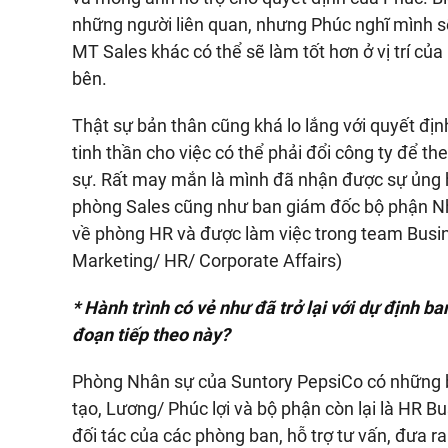
những người liên quan, nhưng Phúc nghĩ mình sẽ 
MT Sales khác có thể sẽ làm tốt hơn ở vị trí của
bên.
Thật sự bản thân cũng khá lo lắng với quyết đị
tinh thần cho việc có thể phải đổi công ty để th
sự. Rất may mắn là mình đã nhận được sự ủng h
phòng Sales cũng như ban giám đốc bộ phận N
về phòng HR và được làm việc trong team Busi
Marketing/ HR/ Corporate Affairs)
* Hành trình có vẻ như đã trở lại với dự định b
đoạn tiếp theo này?
Phòng Nhân sự của Suntory PepsiCo có những 
tạo, Lương/ Phúc lợi và bộ phận còn lại là HR 
đối tác của các phòng ban, hỗ trợ tư vấn, đưa r