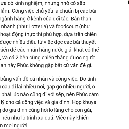
hưa có kinh nghiệm, nhưng nhờ có sếp
ắm. Công việc chủ yếu là chuẩn bị các bài
n ngành hàng ở kênh của đối tác. Bản thân
 nhanh (như Lotteria) và foodcourt (như
 hoạt động thực thi phù hợp, dựa trên chiến
được nhiều điều từ việc đọc các bài thuyết
 kiến để các nhãn hàng nước giải khát có thể
, và cả 2 bên cùng chiến thắng được người
gian này Phúc không gặp bất cứ vấn đề gì.
 bằng vấn đề cá nhân và công việc. Do tính
ầu đi lại nhiều nơi, gặp gỡ nhiều người, ở
 phải lúc nào cũng đi với sếp, nên Phúc cảm
p lý cho cả công việc và gia đình. Họp khuya
do gia đình cũng hơi lo lắng cho con gái,
nếu như lộ trình xa quá. Việc này khiến
n mọi người.