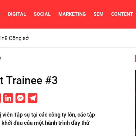
D
DIGITAL
SOCIAL
MARKETING
SEM
CONTENT
ìn
8 Công sở
3
 Trainee #3
cebook
Twitter
LinkedIn
Messenger
Telegram
iên Tập sự tại các công ty lớn, các tập
à khởi đầu của một hành trình đầy thử