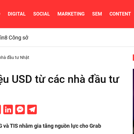
D
DIGITAL
SOCIAL
MARKETING
SEM
CONTENT
ìn
8 Công sở
nhà đầu tư Nhật
ệu USD từ các nhà đầu tư
cebook
Twitter
LinkedIn
Messenger
Telegram
G và TIS nhằm gia tăng nguồn lực cho Grab