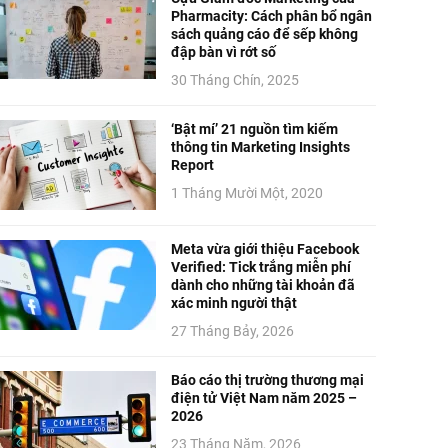
Pharmacity: Cách phân bổ ngân
sách quảng cáo để sếp không
đập bàn vì rớt số
30 Tháng Chín, 2025
‘Bật mí’ 21 nguồn tìm kiếm
thông tin Marketing Insights
Report
1 Tháng Mười Một, 2020
Meta vừa giới thiệu Facebook
Verified: Tick trắng miễn phí
dành cho những tài khoản đã
xác minh người thật
27 Tháng Bảy, 2026
Báo cáo thị trường thương mại
điện tử Việt Nam năm 2025 –
2026
23 Tháng Năm, 2026