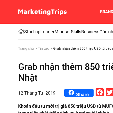
BRAN
Skip to main content
Start-up
Leader
Mindset
Skills
Business
Góc nh
Trang chủ
Tin tức
Grab nhận thêm 850 triệu USD từ các 
Grab nhận thêm 850 tri
Nhật
Fa
12 Tháng Tư, 2019
Share
Khoản đầu tư mới trị giá 850 triệu USD từ MUF
trong việc phát triển dịch vụ ở mảng tài chính.