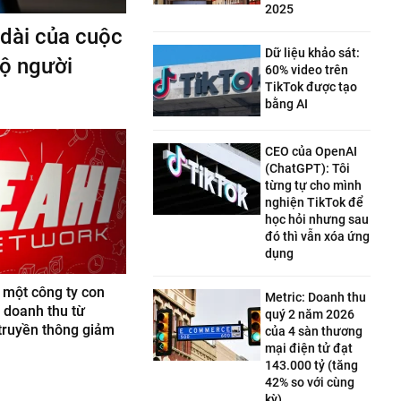
2025
 dài của cuộc
Dữ liệu khảo sát:
bộ người
60% video trên
TikTok được tạo
bằng AI
CEO của OpenAI
(ChatGPT): Tôi
từng tự cho mình
nghiện TikTok để
học hỏi nhưng sau
đó thì vẫn xóa ứng
dụng
 một công ty con
Metric: Doanh thu
 doanh thu từ
quý 2 năm 2026
truyền thông giảm
của 4 sàn thương
mại điện tử đạt
143.000 tỷ (tăng
42% so với cùng
kỳ)