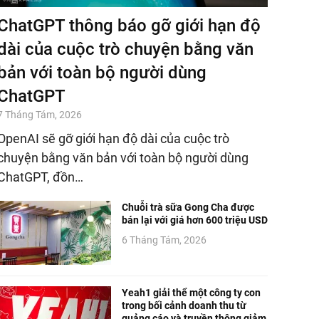
ChatGPT thông báo gỡ giới hạn độ
dài của cuộc trò chuyện bằng văn
bản với toàn bộ người dùng
ChatGPT
7 Tháng Tám, 2026
OpenAI sẽ gỡ giới hạn độ dài của cuộc trò
chuyện bằng văn bản với toàn bộ người dùng
ChatGPT, đồn…
Chuỗi trà sữa Gong Cha được
bán lại với giá hơn 600 triệu USD
6 Tháng Tám, 2026
Yeah1 giải thể một công ty con
trong bối cảnh doanh thu từ
quảng cáo và truyền thông giảm